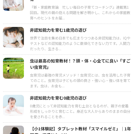
『新・家庭教育論 忙しい毎日の子育てコーチング』連載第1
回目。現代の親の抱える問題を解き明かし、これからの家庭教
育へのヒントをお届...
非認知能力を育む1歳児の遊び
世界で注目を集め日本でも広まりつつある非認知能力は、IQや
テストなどの認知能力のように数値化できない力です。人間力
だったり、生きる...
虫は最高の知育教材！？頭・体・心全てに良い「すご
い虫育児」
虫育児は最強の育児メソッド！虫育児とは、虫を活用した子育
てのこと。虫育児は子どもの頭の良さ・強い心・強い体を育て
ます。虫は、お金も...
非認知能力を育む0歳児の遊び
0歳児にとって非認知能力を育む土台となるのが、親子の愛着
形成をしっかりと育むこと。身近な大人からありのままの自分
を愛されることを赤...
【小1体験記】タブレット教材「スマイルゼミ」｜1年