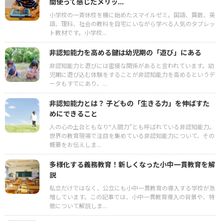
間使って感じたメリッ...
小学校の一斉休校を機に始めたスマイルゼミ。国語、算数、英
語、理科、社会の教科を自宅にいながら学べる人気のタブレッ
ト教材です。小学校...
非認知能力を高める鍵は幼児期の「遊び」にある
非認知能力と遊びには密接な関係があると言われています。幼
児期に遊び込む体験をすることが非認知能力を高めるというデ
ータもすでにあり、...
非認知能力とは？ 子どもの「生きる力」を伸ばすた
めにできること
人の心の土台ともなり“人間力”とも呼ばれている非認知能力。
世界の教育現場で注目を集めている非認知能力について、その
概要をお伝えしま...
多様化する義務教育！新しくなった小中一貫教育を解
説
私立だけではなく、公立にも小中一貫教育の導入する学校が急
増しています。この記事では、小中一貫教育導入の背景や、特
徴について解説しま...