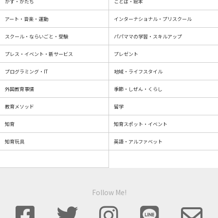
かず・かたち
ことば・絵本
アート・音楽・運動
インターナショナル・プリスクール
スクール・ならいごと・受験
パパママの学習・スキルアップ
プレス・イベント・新サービス
プレゼント
プログラミング・IT
地域・ライフスタイル
外国教育事情
季節・しぜん・くらし
教育メソッド
留学
知育
知育スポット・イベント
知育玩具
英語・アルファベット
Follow Me!