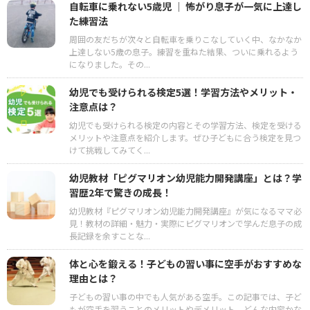
自転車に乗れない5歳児 │ 怖がり息子が一気に上達し
た練習法
周囲の友だちが次々と自転車を乗りこなしていく中、なかなか
上達しない5歳の息子。練習を重ねた結果、ついに乗れるよう
になりました。その...
幼児でも受けられる検定5選！学習方法やメリット・
注意点は？
幼児でも受けられる検定の内容とその学習方法、検定を受ける
メリットや注意点を紹介します。ぜひ子どもに合う検定を見つ
けて挑戦してみてく...
幼児教材「ピグマリオン幼児能力開発講座」とは？学
習歴2年で驚きの成長！
幼児教材『ピグマリオン幼児能力開発講座』が気になるママ必
見！教材の詳細・魅力・実際にピグマリオンで学んだ息子の成
長記録を余すことな...
体と心を鍛える！子どもの習い事に空手がおすすめな
理由とは？
子どもの習い事の中でも人気がある空手。この記事では、子ど
もが空手を習うことのメリットやデメリット、どんな内容かな