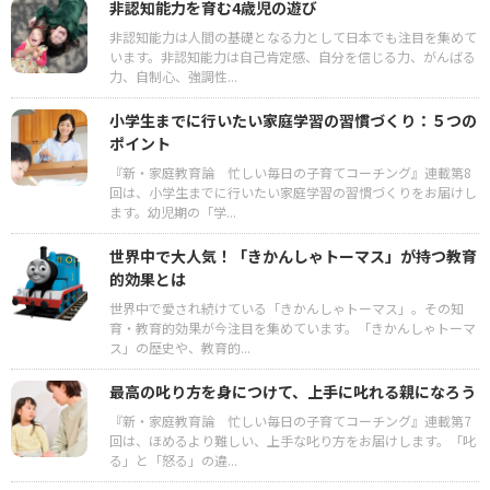
非認知能力を育む4歳児の遊び
非認知能力は人間の基礎となる力として日本でも注目を集めて
います。非認知能力は自己肯定感、自分を信じる力、がんばる
力、自制心、強調性...
小学生までに行いたい家庭学習の習慣づくり：５つの
ポイント
『新・家庭教育論 忙しい毎日の子育てコーチング』連載第8
回は、小学生までに行いたい家庭学習の習慣づくりをお届けし
ます。幼児期の「学...
世界中で大人気！「きかんしゃトーマス」が持つ教育
的効果とは
世界中で愛され続けている「きかんしゃトーマス」。その知
育・教育的効果が今注目を集めています。「きかんしゃトーマ
ス」の歴史や、教育的...
最高の叱り方を身につけて、上手に叱れる親になろう
『新・家庭教育論 忙しい毎日の子育てコーチング』連載第7
回は、ほめるより難しい、上手な叱り方をお届けします。「叱
る」と「怒る」の違...