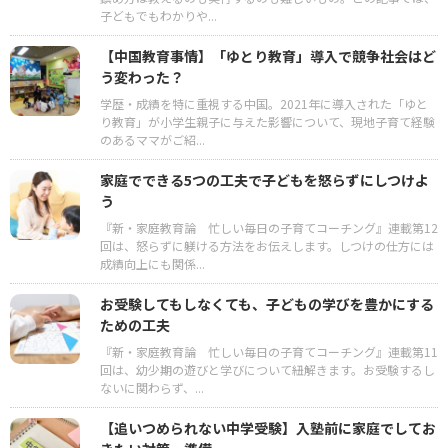
子どもでもわかりや...
【中国教育事情】「ゆとり教育」導入で競争社会はど
う変わった？
学歴・成績を特に重視する中国。2021年に導入された「ゆと
り教育」が小学生親子に与えた影響について、現地子育て経験
のあるママがご紹...
家庭でできる5つの工夫で子どもを怒らずにしつけよ
う
『新・家庭教育論 忙しい毎日の子育てコーチング』連載第12
回は、怒らずに躾ける方法をお伝えします。しつけの仕方には
成績向上にも関係...
お受験してもしなくても、子どもの学びを豊かにする
ための工夫
『新・家庭教育論 忙しい毎日の子育てコーチング』連載第11
回は、幼少期の遊びと学びについて紐解きます。お受験するし
ないに関わらず、...
【追いつめられない中学受験】入塾前に家庭でしてお