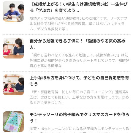
【成績が上がる！小学生向け通信教育5社】一生伸び
る「学ぶ力」を育てよう...
成績アップ効果の高い通信教育5社のご紹介です。リーズナブ
ルな料金で5教科が学べる通信教育。塾にはないカリキュラ
ム、デジタル教材で学...
自分から勉強できる子供に！「勉強のやる気の高め
方」
「親から言われなくても進んで勉強して、成績が良い子」は幼
児期に親が知的好奇心を高めるサポートをしています。知的好
奇心を高める簡単な...
上手なほめ方を身につけて、子どもの自己肯定感を育
もう
『新・家庭教育論 忙しい毎日の子育てコーチング』連載第6
回は、実はとても難しい、上手なほめ方をお届けします。ほめ
るときに気をつけた...
モンテッソーリの格子編みでクリスマスカードを作ろ
う！
脳育・指先トレーニングにもなる格子編みはモンテッソーリ教