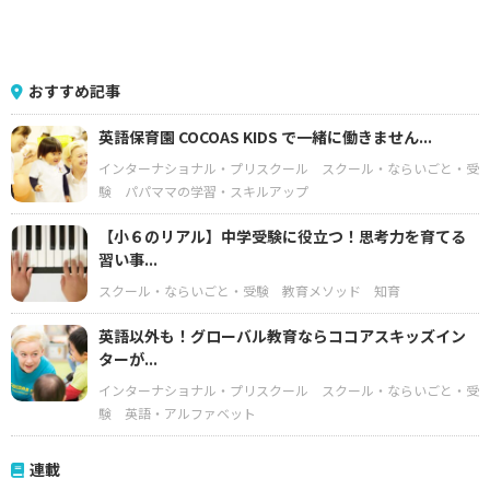
おすすめ記事
英語保育園 COCOAS KIDS で一緒に働きません...
インターナショナル・プリスクール
スクール・ならいごと・受
験
パパママの学習・スキルアップ
【小６のリアル】中学受験に役立つ！思考力を育てる
習い事...
スクール・ならいごと・受験
教育メソッド
知育
英語以外も！グローバル教育ならココアスキッズイン
ターが...
インターナショナル・プリスクール
スクール・ならいごと・受
験
英語・アルファベット
連載