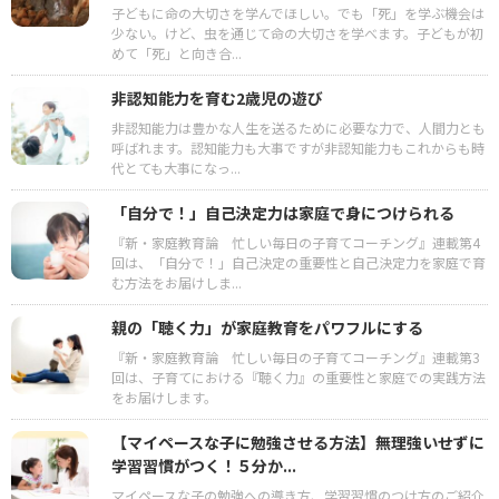
子どもに命の大切さを学んでほしい。でも「死」を学ぶ機会は
少ない。けど、虫を通じて命の大切さを学べます。子どもが初
めて「死」と向き合...
非認知能力を育む2歳児の遊び
非認知能力は豊かな人生を送るために必要な力で、人間力とも
呼ばれます。認知能力も大事ですが非認知能力もこれからも時
代とても大事になっ...
「自分で！」自己決定力は家庭で身につけられる
『新・家庭教育論 忙しい毎日の子育てコーチング』連載第4
回は、「自分で！」自己決定の重要性と自己決定力を家庭で育
む方法をお届けしま...
親の「聴く力」が家庭教育をパワフルにする
『新・家庭教育論 忙しい毎日の子育てコーチング』連載第3
回は、子育てにおける『聴く力』の重要性と家庭での実践方法
をお届けします。
【マイペースな子に勉強させる方法】無理強いせずに
学習習慣がつく！５分か...
マイペースな子の勉強への導き方、学習習慣のつけ方のご紹介