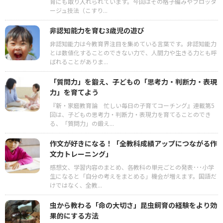
育にも取り入れられています。今回はその格子編みやフロッタ
ージュ技法（こすり...
非認知能力を育む3歳児の遊び
非認知能力は今教育界注目を集めている言葉です。非認知能力
とは数値化することのできない力で、人間力や生きる力とも呼
ばれることがありま...
「質問力」を鍛え、子どもの「思考力・判断力・表現
力」を育てよう
『新・家庭教育論 忙しい毎日の子育てコーチング』連載第5
回は、子どもの思考力・判断力・表現力を育てることのでき
る、「質問力」の鍛え...
作文が好きになる！「全教科成績アップにつながる作
文力トレーニング」
感想文、学習内容のまとめ、各教科の単元ごとの発表･･･小学
生になると「自分の考えをまとめる」機会が増えます。国語だ
けではなく、全教...
虫から教わる「命の大切さ」昆虫飼育の経験をより効
果的にする方法