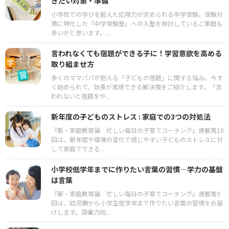
きたい対策・準備
小学校での学びを超えた応用力が求められる中学受験。受験対
策に特化した「中学受験塾」への入塾を検討しているご家庭も
多いかと思います。...
言われなくても宿題ができる子に！学習意欲を高める
取り組ませ方
多くのママパパが抱える「子どもの宿題」に関する悩み。今す
ぐ始められて、効果が実感できる解決策をご紹介します。「言
われないと宿題をや...
新年度の子どものストレス : 家庭での3つの対処法
『新・家庭教育論 忙しい毎日の子育てコーチング』連載第10
回は、新年度や環境の変化で感じやすい子どものストレスに対
して家庭でできる...
小学校低学年までに作りたい言葉の習慣―学力の基盤
は言葉
『新・家庭教育論 忙しい毎日の子育てコーチング』連載第9
回は、幼児期から小学生低学年まで作りたい言葉の習慣をお届
けします。語彙力向...