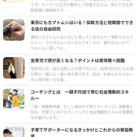
です。マイペースな子が集中して学習するには、安心できる学
習環境と精神的サポ...
東京にもカブトムシはいる！採取方法と短期間ででき
る虫の自由研究
東京にカブトムシはいないと思っていませんか？東京でもカブ
トムシ、クワガタムシはいるんです！ただ、数が少ないので、
やみくもに探しても...
虫育児で頭が良くなる？ポイントは実体験×図鑑
虫育児とは、虫を活用した子育てのこと。虫育児は子どもの頭
の良さ・強い心・強い体を育てます。虫は、お金もかからない
のに頭が良くなる最...
コーチングとは 〜親子対話で育む社会情動的スキ
ル〜
『新・家庭教育論 忙しい毎日の子育てコーチング』連載第2
回は、子育てにおけるコーチングと社会情動的スキルの重要性
をお届けします。
子育てサポーターになるきっかけとこれからの家庭教
育