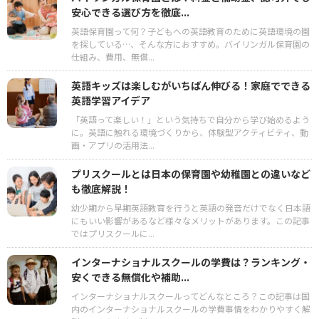
安心できる選び方を徹底...
英語保育園って何？子どもへの英語教育のために英語環境の園
を探している…、そんな方におすすめ。バイリンガル保育園の
仕組み、費用、無償...
英語キッズは楽しむがいちばん伸びる！家庭でできる
英語学習アイデア
「英語って楽しい！」という気持ちで自分から学び始めるよう
に。英語に触れる環境づくりから、体験型アクティビティ、動
画・アプリの活用法...
プリスクールとは日本の保育園や幼稚園との違いなど
も徹底解説！
幼少期から早期英語教育を行うと英語の発音だけでなく日本語
にもいい影響があるなど様々なメリットがあります。この記事
ではプリスクールに...
インターナショナルスクールの学費は？ランキング・
安くできる無償化や補助...
インターナショナルスクールってどんなところ？この記事は国
内のインターナショナルスクールの学費事情をわかりやすく解