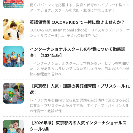
働くパパ・ママを応援する、教育と保育のハイブリッド型イン
ターナショナルスクールを大阪・北浜に開校します！
英語保育園 COCOAS KIDS で一緒に働きませんか？
COCOAS KIDS International school(ココアスキッズインターナ
ショナルスクール)は、子どもの個性を活か...
インターナショナルスクールの学費について徹底調
査！【2024年版】
「インターナショナルスクールは学費が高い」という噂を聞い
たことがある方も多いのではないでしょうか。日本の私立小学
校の倍程度と言われ...
【東京都】人気・話題の英語保育園・プリスクール11
選！
バイリンガルを目指すなら乳幼児期を英語漬けで過ごせる英語
保育園・プリスクールがおすすめ。ネイティブ・バイリンガル
の保育士・教諭が保...
【2026年版】東京都内の人気インターナショナルス
クール9選