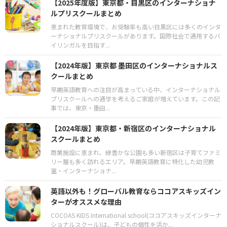
【2025年度版】東京都・目黒区のインターナショナ
ルプリスクールまとめ
恵まれた教育環境で、お受験率も高い目黒区には多くのインタ
ーナショナルプリスクールがあります。国際社会で通用するバ
イリンガルを目指す...
【2024年版】東京都 墨田区のインターナショナルス
クールまとめ
早期英語教育への注目が高まっている中、インターナショナル
プリスクールへの通学を考えるご家庭が増えています。この記
事では、東京・墨田...
【2024年版】東京都・新宿区のインターナショナル
スクールまとめ
商業施設に恵まれ、緑豊かな公園も多い新宿区は子育てファミ
リー層も多く訪れるエリア。早期英語教育に特化した幼児教
室・インターナショナ...
英語以外も！グローバル教育ならココアスキッズイン
ターがオススメな理由
COCOAS KIDS International school(ココアスキッズインターナ
ショナルスクール)は、子どもの個性を活か...