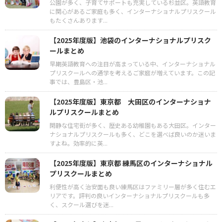
公園が多く、子育てサポートも充実している杉並区。英語教育
に関心があるご家庭も多く、インターナショナルプリスクール
もたくさんあります...
【2025年度版】池袋のインターナショナルプリスク
ールまとめ
早期英語教育への注目が高まっている中、インターナショナル
プリスクールへの通学を考えるご家庭が増えています。この記
事では、豊島区・池...
【2025年度版】東京都 大田区のインターナショナ
ルプリスクールまとめ
閑静な住宅街が多く、歴史ある幼稚園もある大田区。インター
ナショナルプリスクールも多く、どこを選べば良いのか迷いま
すよね。効率的に英...
【2025年度版】東京都 練馬区のインターナショナル
プリスクールまとめ
利便性が高く治安面も良い練馬区はファミリー層が多く住むエ
リアです。評判の良いインターナショナルプリスクールも多
く、スクール選びを迷...