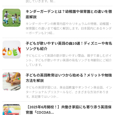
説していきます。制...
キンダーガーデンとは？幼稚園や保育園との違いを徹
底解説
キンダーガーデンの教育内容やカリキュラムの特徴、幼稚園・
保育園との違いまで幅広く解説します。日本国内にあるキンダ
ーガーデンも3つ紹...
子どもが歌いやすい英語の曲10選！ディズニーや有名
ソングも紹介
子どもにとって英語の歌が歌いやすい理由、親子で楽しむポイ
ント、子どもが歌いやすい英語の有名ソングを年齢別にご紹介
しています。
子どもの英語教育はいつから始める？メリットや勉強
方法を解説
子どもの英語学習には、英会話教室やオンライン英会話、イン
ターナショナルプリスクールなど、さまざまな方法がありま
す。本記事ではいつか...
【2025年6月開校！】共働き家庭にも寄り添う英語保
育園「COCOAS...