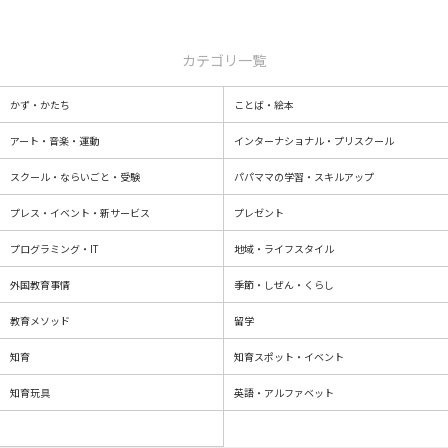
カテゴリ一覧
かず・かたち
ことば・絵本
アート・音楽・運動
インターナショナル・プリスクール
スクール・ならいごと・受験
パパママの学習・スキルアップ
プレス・イベント・新サービス
プレゼント
プログラミング・IT
地域・ライフスタイル
外国教育事情
季節・しぜん・くらし
教育メソッド
留学
知育
知育スポット・イベント
知育玩具
英語・アルファベット