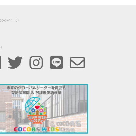
ebookページ
e!