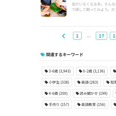
虫がいなくなる冬。そんな
で探して飼ってみよう。カ
...
1
17
1
関連するキーワード
3-6歳 (3,943)
0-2歳 (3,136)
小学生 (338)
英語 (283)
知育
4-6歳 (200)
読み聞かせ (199)
手作り (157)
英語教育 (156)