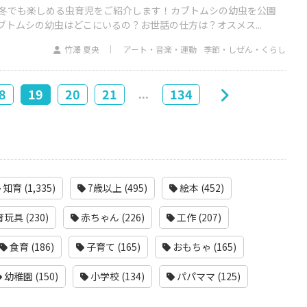
冬でも楽しめる虫育児をご紹介します！カブトムシの幼虫を公園
ブトムシの幼虫はどこにいるの？お世話の仕方は？オスメス...
竹澤 夏央
アート・音楽・運動
季節・しぜん・くらし
...
8
19
20
21
134
知育 (1,335)
7歳以上 (495)
絵本 (452)
玩具 (230)
赤ちゃん (226)
工作 (207)
食育 (186)
子育て (165)
おもちゃ (165)
幼稚園 (150)
小学校 (134)
パパママ (125)