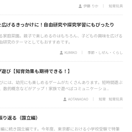
伊藤 りか
知育玩具
を広げるきっかけに！自由研究や探究学習にもぴったり
る家庭菜園。親子で楽しめるのはもちろん、子どもの興味を広げる
由研究のテーマとしてもおすすめです。
KUMIKO
季節・しぜん・くらし
プ遊び【知育効果も期待できる！】
びには、幼児にも楽しめるゲームがたくさんあります。短時間遊ぶ
、数的概念などがアップ！家族で遊べばコミュニケーショ...
AOTANAOAO
知育
知育玩具
を振り返る（国立編）
私立編に続き国立編です。今年度、東京都における小学校受験で特筆