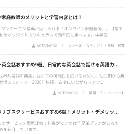
ン家庭教師のメリットと学習内容とは？
、マンツーマン指導が受けられる「オンライン家庭教師」。目指す
せたオリジナルカリキュラムで効率的に学べます。中学受...
AOTANAOAO
スクール・ならいごと・受験
知育
英会話おすすめ9選」日常的な英会話で話せる英語力...
世界共通語の英語。我が子の可能性を広げるために、幼児期から英
増えています。2020年以降、自宅にいながらマンツ...
AOTANAOAO
英語・アルファベット
サブスクサービスおすすめ6選！メリット・デメリッ...
社のサービスを徹底比較！料金が安いのは？兄弟プランがあるの
めを紹介しています。