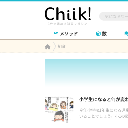
メソッド
数
Home
知育

小学生になると何が変
今年小学校1年生になる児
いることでしょう。小1の壁