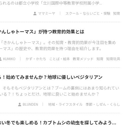
れるのは都立小学校「立川国際中等教育学校附属小学...
ママミーヤ
スクール・ならいごと・受験
知育
かんしゃトーマス」が持つ教育的効果とは
「きかんしゃトーマス」。その知育・教育的効果が今注目を集め
ーマス」の歴史や、教育的効果を持つ理由を紹介します。
KUMIKO
かず・かたち
ことば・絵本
教育メソッド
知育
知育玩具
る！始めてみませんか？地球に優しいベジタリアン
。そもそもベジタリアンとは？ブームの裏側にはあまり知られてい
いる？！ちょっとだけ、地球に良いこと始めませんか？
BLUNDEN
地域・ライフスタイル
季節・しぜん・くらし
い冬でも楽しめる！カブトムシの幼虫を探してみよう...