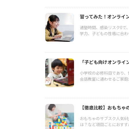
習ってみた！オンライ
通塾時間、感染リスク0で
学力、子どもの性格に合わ
「子ども向けオンライン
小学校の必修科目であり、
会話教室に通わせるご家庭が
【徹底比較】おもちゃの
おもちゃのサブスク人気6
は？など項目ごとにおすす