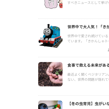
すべきニュースとして挙げら
世界中で大人気！「き
世界中で愛され続けている
ています。「きかんしゃト
食事で救える未来があ
最近よく聞くベジタリアン
ない、世界の問題が隠れて
【冬の虫育児】虫がいな