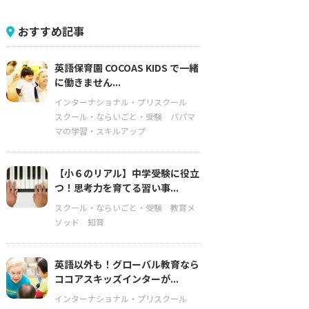
おすすめ記事
英語保育園 COCOAS KIDS で一緒
に働きません...
インターナショナル・プリスクール
スクール・ならいごと・受験
パパマ
マの学習・スキルアップ
【小６のリアル】中学受験に役立
つ！思考力を育てる習い事...
スクール・ならいごと・受験
教育メ
ソッド
知育
英語以外も！グローバル教育なら
ココアスキッズインターが...
インターナショナル・プリスクール