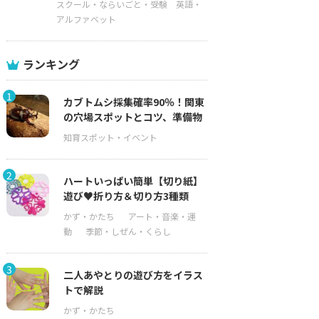
スクール・ならいごと・受験
英語・
アルファベット
ランキング
1
カブトムシ採集確率90％！関東
の穴場スポットとコツ、準備物
2
ハートいっぱい簡単【切り紙】
遊び♥折り方＆切り方3種類
3
二人あやとりの遊び方をイラス
トで解説