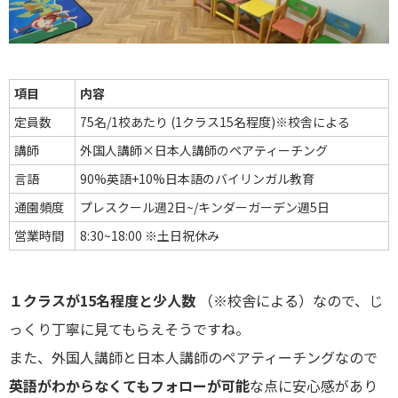
項目
内容
定員数
75名/1校あたり (1クラス15名程度)※校舎による
講師
外国人講師×日本人講師のペアティーチング
言語
90%英語+10%日本語のバイリンガル教育
通園頻度
プレスクール週2日~/キンダーガーデン週5日
営業時間
8:30~18:00 ※土日祝休み
１クラスが15名程度と少人数
（※校舎による）なので、じ
っくり丁寧に見てもらえそうですね。
また、外国人講師と日本人講師のペアティーチングなので
英語がわからなくてもフォローが可能
な点に安心感があり