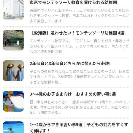
東京でモンテッソーリ教育を受けられる幼稚園
英国のウィリアム王子やハリー王子が受けていることでも知ら
れるモンテッソーリ教育。日本ではカトリック系のスクールが
多く実施しています...
【愛知版】通わせたい！モンテッソーリ幼稚園 4選
モンテッソーリ教育では、「子どもは、自らを成長・発達させ
る力をもって生まれてくる。」という考えのもと、大人は子ど
もの発達の援助に徹...
2年保育と3年保育どちらかに悩んだら必読!
子どもの教育を考える上で頭を悩ませることの一つが、保育に
関することです。2年保育と3年保育ではどちらが良いのか、さ
まざまな情報や憶...
3～4歳のお子さま向け｜おすすめの習い事5選
習い事をはじめるときに一番多い年齢が3～4歳だといわれてい
ます。体を自分の思い通りに動かせるようになり、集団での行
動にも適応できる...
1～2歳からできる習い事5選│子どもの能力をすくす
く伸ばす！