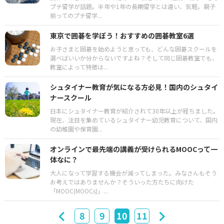
プチ留学が話題。半年や1年の長期留学とは違い、気軽。親子
揃ってのプチ留学...
東京で囲碁を学ぼう！おすすめの囲碁教室6選
お子さまと囲碁を始めようと思っても、どんな囲碁スクールを
選べばいいか分からないですよね？そして同じ囲碁教室でも、
教室によって特徴は...
シュタイナー教育が気になる方必見！国内のシュタイ
ナースクール
日本にシュタイナー教育が紹介されて30年以上が経ちました。
現在、注目を集めているシュタイナー幼児教育について、国内
の幼稚園や保育園...
オンラインで最先端の講義が受けられるMOOCって一
体なに？
大人になって学習する機会が減ってしまった。みなさんもそう
お考えではありませんか？そういった方たちに向けた
「MOOC(MOOCs)」...
8
9
10
11