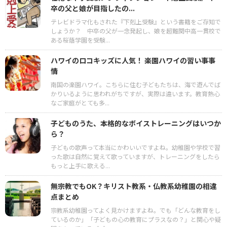
卒の父と娘が目指したの...
テレビドラマ化もされた『下剋上受験』という書籍をご存知で
しょうか？ 中卒の父が一念発起し、娘を超難関中高一貫校で
ある桜蔭学園を受験...
ハワイのロコキッズに人気！ 楽園ハワイの習い事事
情
南国の楽園ハワイ。こちらに住む子どもたちは、海で遊んでば
かりいるように思われがちですが、実際は違います。教育熱心
なご家庭がとても多...
子どものうた、本格的なボイストレーニングはいつか
ら？
子どもの歌声って本当にかわいいですよね。幼稚園や学校で習
った歌は自然に覚えて歌っていますが、トレーニングをしたら
もっと上手に歌える...
無宗教でもOK？キリスト教系・仏教系幼稚園の相違
点まとめ
宗教系幼稚園ってよく見かけますよね。でも「どんな教育をし
ているのか」「子どもの心の教育にプラスなの？」と関心や疑