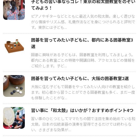
子どもの習い事ならコレ！東京の和太鼓教室をのぞい
てみよう！
ピアノやギターなどとともに最近人気の和太鼓。楽しく遊びな
がら情操やリズム感、礼儀作法などを身につけられると評判で
す。東京には子ども...
囲碁を習ってみたい子どもに、都内にある囲碁教室3
選
囲碁に興味がある子どもは、囲碁教室を利用してみましょう。
都内にある教室ごとの特徴や開講日時、アクセスなどの情報を
ご紹介します。子ど...
囲碁を習ってみたい子どもに、大阪の囲碁教室2選
大阪に住む子どもで囲碁をやってみたい人向けの教室を紹介し
ます。初心者から習うことができる囲碁教室も多く、まだ一度
も体験したことがな...
習い事に「和太鼓」はいかが？おすすめポイント4つ
習い事のひとつとしてママたちの間で注目を集め始めている和
太鼓。日本の伝統楽器の演奏を習得できるだけでは終わらな
い、さまざまな効果が...