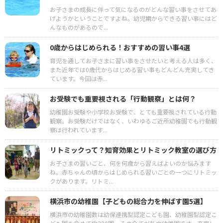
お子さまの成長に伴って気になるのがどんな習い事をさせてあ
げようかということですよね。幼児期からできる習い事にはど
んなものがあるので...
0歳からはじめられる！おすすめの習い事4選
育児を通してお子さまに習い事をさせたいと考える人は多く、
また近年では0歳代からはじめる習い事もどんどん充実してき
ています。今回は赤...
お受験でも重要視される「行動観察」とは何？
幼稚園お受験や小学校お受験で、とても重要視されている行動
観察。お受験だけではなく、いわゆるご近所幼稚園でも行動観
察は行われています...
リトミックって？知育効果とリトミック教室の選び方
お子さまの習いごと、何を何歳から習えばよいのか悩みます
ね。赤ちゃんの頃からはじめられる習いごとの一つにリトミッ
クがあります。リトミ...
横浜市の幼稚園【子どもの総合力を伸ばす園5選】
横浜市の幼稚園数は幼保連携型認定こども園、幼稚園型認定こ