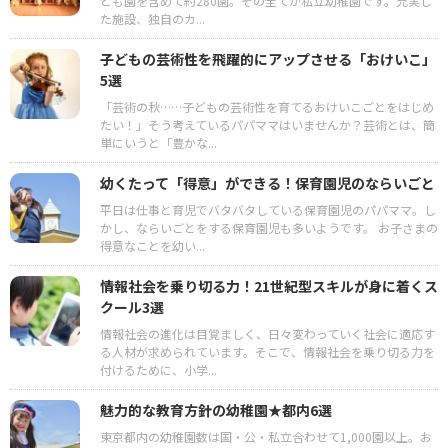
ども園を含めて約280園。その全てが私立幼稚園です。充実し
た施設、独自のカ...
子どもの芸術性を飛躍的にアップさせる「おけいこ」
5選
「芸術の秋……子どもの芸術性を育てるおけいこごとをはじめ
たい！」そう考えているパパママはいませんか？芸術とは、簡
単にいうと「豊かな...
幼くたって「得意」ができる！保育園児のならいごと
平日は仕事と育児でバタバタしている保育園児のパパママ。し
かし、ならいごとをする保育園児も多いようです。 お子さまの
得意なことを幼い...
情報社会を乗り切る力！21世紀型スキルが身に着くス
クール3選
情報社会の進化は目覚ましく、日々変わっていく社会に適応す
る人材が求められています。そこで、情報社会を乗り切る力を
付けるために、小学...
魅力的な教育方針の幼稚園★都内6選
東京都内の幼稚園数は国・公・私立合わせて1,000園以上。お