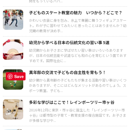
問をもっているパパ...
子どものスケート教室の魅力 いつから？どこで？
かわいい衣装に身を包み、氷上で華麗に舞うフィギュアスケー
ト。わが子に習わせてみたいと思ったことはありませんか？幼
児期の教育が決め手...
幼児から学べる日本の伝統文化の習い事 5選
幼児期からお子さまに学ばせたい習い事はいろいろあります
が、日本の伝統芸能や武道なども和の心を育むという面でおす
すめです。国際社会に...
異年齢の交流で子どもの自主性を育もう！
Save
幼少期から異年齢の子どもたちが集まる活動や習い事はいくつ
かありますが、そこにはどんなメリットがあるのでしょう。ス
ポーツ教室、子ども...
多彩な学びはここで！レインボーツリー市ヶ谷
2016年12月に東京・市ヶ谷に誕生した「レインボーツリー市
ヶ谷」は都市型の子育て・教育支援の複合施設です。お子さま
が多様な学びや...