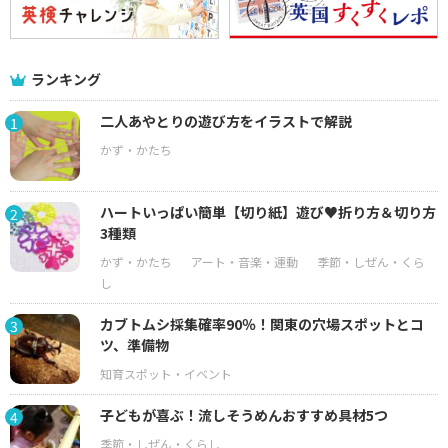
ランキング
二人あやとりの遊び方をイラストで解説
1
ハートいっぱい簡単【切り紙】遊び♥折り方＆切り方
2
3種類
カブトムシ採集確率90％！関東の穴場スポットとコ
3
ツ、準備物
子どもが喜ぶ！流しそうめんおすすめ具材5つ
4