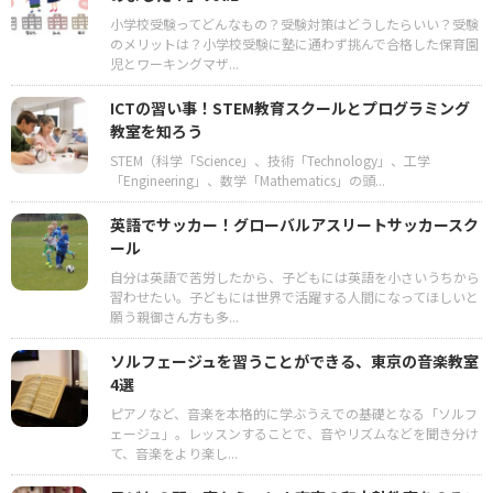
小学校受験ってどんなもの？受験対策はどうしたらいい？受験
のメリットは？小学校受験に塾に通わず挑んで合格した保育園
児とワーキングマザ...
ICTの習い事！STEM教育スクールとプログラミング
教室を知ろう
STEM（科学「Science」、技術「Technology」、工学
「Engineering」、数学「Mathematics」の頭...
英語でサッカー！グローバルアスリートサッカースク
ール
自分は英語で苦労したから、子どもには英語を小さいうちから
習わせたい。子どもには世界で活躍する人間になってほしいと
願う親御さん方も多...
ソルフェージュを習うことができる、東京の音楽教室
4選
ピアノなど、音楽を本格的に学ぶうえでの基礎となる「ソルフ
ェージュ」。レッスンすることで、音やリズムなどを聞き分け
て、音楽をより楽し...