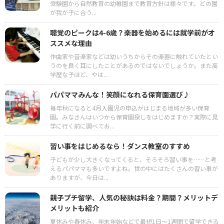
受験園から自然教育の幼稚園まで教育方針は様々です。どの園
が我が子に合う...
聴覚のピークは4-6歳？楽器を始めるには就学前がオ
ススメな理由
作曲家や音楽家などは幼いうちからその楽器に触れていたとい
うのを良く耳にしたことがあるのではないでしょうか。また高
学歴な子ほど、やは...
パパママみんな！笑顔になれる保育園選び♪
毎年秋になると4月入園児の申込がはじまる地域が多い保育
園。みなさんはいつから保育園探しをはじめますか？実際に見
学に行く前に調べてお...
習い事をはじめるなら！ダンス教室のすすめ
子どもが少し大きくなってくると、そろそろ習い事を……と考
えるパパママも多いですよね。世の中にはたくさんの習い事が
ありますが、今日は...
親子プチ留学、人気の秘訣は料金？期間？メリットデ
メリットも紹介
夏休みや春休み、年末年始などで最短1日〜1週間で留学できる