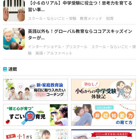
【小６のリアル】中学受験に役立つ！思考力を育てる
習い事...
スクール・ならいごと・受験
教育メソッド
知育
英語以外も！グローバル教育ならココアスキッズイン
ターが...
インターナショナル・プリスクール
スクール・ならいごと・受
験
英語・アルファベット
連載