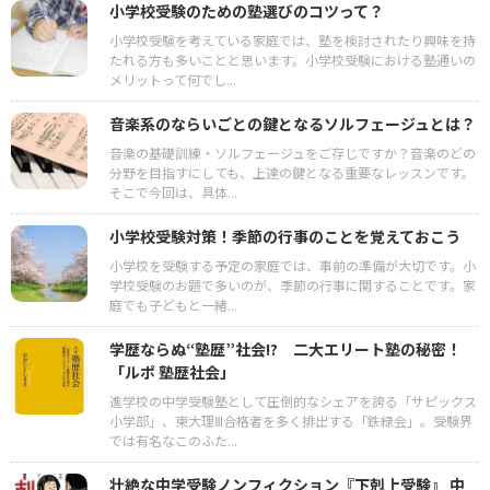
小学校受験のための塾選びのコツって？
小学校受験を考えている家庭では、塾を検討されたり興味を持
たれる方も多いことと思います。小学校受験における塾通いの
メリットって何でし...
音楽系のならいごとの鍵となるソルフェージュとは？
音楽の基礎訓練・ソルフェージュをご存じですか？音楽のどの
分野を目指すにしても、上達の鍵となる重要なレッスンです。
そこで今回は、具体...
小学校受験対策！季節の行事のことを覚えておこう
小学校を受験する予定の家庭では、事前の準備が大切です。小
学校受験のお題で多いのが、季節の行事に関することです。家
庭でも子どもと一緒...
学歴ならぬ“塾歴”社会!? 二大エリート塾の秘密！
「ルポ 塾歴社会」
進学校の中学受験塾として圧倒的なシェアを誇る「サピックス
小学部」、東大理Ⅲ合格者を多く排出する「鉄緑会」。受験界
では有名なこのふた...
壮絶な中学受験ノンフィクション『下剋上受験』 中