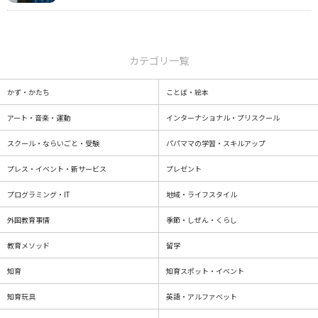
カテゴリ一覧
かず・かたち
ことば・絵本
アート・音楽・運動
インターナショナル・プリスクール
スクール・ならいごと・受験
パパママの学習・スキルアップ
プレス・イベント・新サービス
プレゼント
プログラミング・IT
地域・ライフスタイル
外国教育事情
季節・しぜん・くらし
教育メソッド
留学
知育
知育スポット・イベント
知育玩具
英語・アルファベット