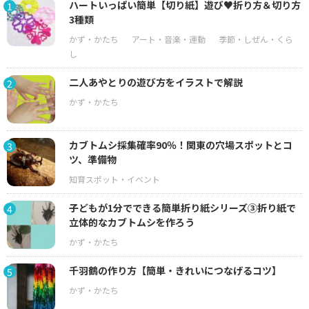
ハートいっぱい簡単【切り紙】遊び♥折り方＆切り方
1
3種類
二人あやとりの遊び方をイラストで解説
2
カブトムシ採集確率90％！関東の穴場スポットとコ
3
ツ、準備物
子どもが1分でできる簡単折り紙シリーズ③折り紙で
4
立体的なカブトムシを作ろう
千羽鶴の作り方【簡単・きれいにつなげるコツ】
5