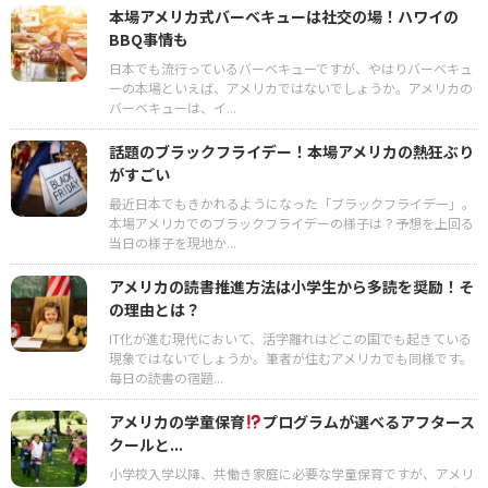
本場アメリカ式バーベキューは社交の場！ハワイの
BBQ事情も
日本でも流行っているバーベキューですが、やはりバーベキュ
ーの本場といえば、アメリカではないでしょうか。アメリカの
バーベキューは、イ...
話題のブラックフライデー！本場アメリカの熱狂ぶり
がすごい
最近日本でもきかれるようになった「ブラックフライデー」。
本場アメリカでのブラックフライデーの様子は？予想を上回る
当日の様子を現地か...
アメリカの読書推進方法は小学生から多読を奨励！そ
の理由とは？
IT化が進む現代において、活字離れはどこの国でも起きている
現象ではないでしょうか。筆者が住むアメリカでも同様です。
毎日の読書の宿題...
アメリカの学童保育
プログラムが選べるアフタース
クールと...
小学校入学以降、共働き家庭に必要な学童保育ですが、アメリ