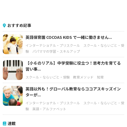
おすすめ記事
英語保育園 COCOAS KIDS で一緒に働きません...
インターナショナル・プリスクール
スクール・ならいごと・受
験
パパママの学習・スキルアップ
【小６のリアル】中学受験に役立つ！思考力を育てる
習い事...
スクール・ならいごと・受験
教育メソッド
知育
英語以外も！グローバル教育ならココアスキッズイン
ターが...
インターナショナル・プリスクール
スクール・ならいごと・受
験
英語・アルファベット
連載