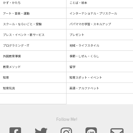
かず・かたち
ことば・絵本
アート・音楽・運動
インターナショナル・プリスクール
スクール・ならいごと・受験
パパママの学習・スキルアップ
プレス・イベント・新サービス
プレゼント
プログラミング・IT
地域・ライフスタイル
外国教育事情
季節・しぜん・くらし
教育メソッド
留学
知育
知育スポット・イベント
知育玩具
英語・アルファベット
Follow Me!