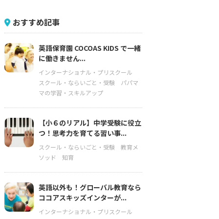
おすすめ記事
英語保育園 COCOAS KIDS で一緒
に働きません...
インターナショナル・プリスクール
スクール・ならいごと・受験
パパマ
マの学習・スキルアップ
【小６のリアル】中学受験に役立
つ！思考力を育てる習い事...
スクール・ならいごと・受験
教育メ
ソッド
知育
英語以外も！グローバル教育なら
ココアスキッズインターが...
インターナショナル・プリスクール