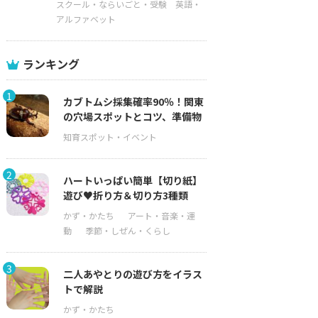
スクール・ならいごと・受験
英語・
アルファベット
ランキング
1
カブトムシ採集確率90％！関東
の穴場スポットとコツ、準備物
2
ハートいっぱい簡単【切り紙】
遊び♥折り方＆切り方3種類
3
二人あやとりの遊び方をイラス
トで解説