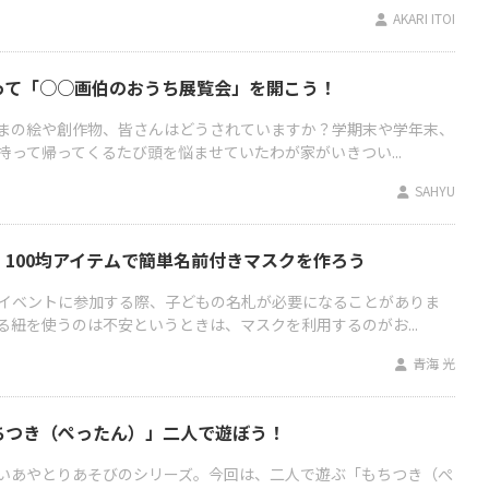
AKARI ITOI
って「○○画伯のおうち展覧会」を開こう！
まの絵や創作物、皆さんはどうされていますか？学期末や学年末、
って帰ってくるたび頭を悩ませていたわが家がいきつい...
SAHYU
100均アイテムで簡単名前付きマスクを作ろう
イベントに参加する際、子どもの名札が必要になることがありま
る紐を使うのは不安というときは、マスクを利用するのがお...
青海 光
ちつき（ぺったん）」二人で遊ぼう！
いあやとりあそびのシリーズ。今回は、二人で遊ぶ「もちつき（ぺ