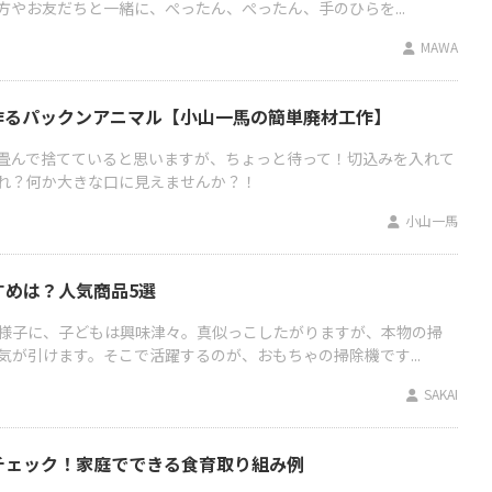
方やお友だちと一緒に、ぺったん、ぺったん、手のひらを...
MAWA
作るパックンアニマル【小山一馬の簡単廃材工作】
畳んで捨てていると思いますが、ちょっと待って！切込みを入れて
れ？何か大きな口に見えませんか？！
小山一馬
すめは？人気商品5選
様子に、子どもは興味津々。真似っこしたがりますが、本物の掃
気が引けます。そこで活躍するのが、おもちゃの掃除機です...
SAKAI
チェック！家庭でできる食育取り組み例