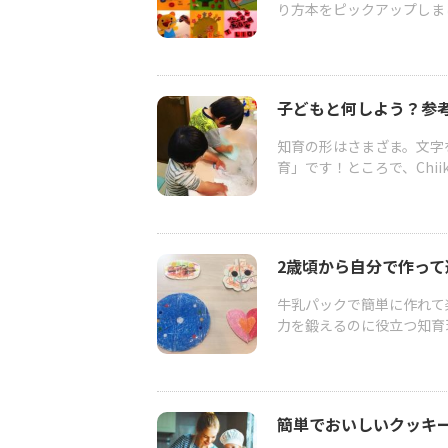
り方本をピックアップしま
子どもと何しよう？参
知育の形はさまざま。文字
育」です！ところで、Chii
2歳頃から自分で作っ
牛乳パックで簡単に作れて
力を鍛えるのに役立つ知育
簡単でおいしいクッキ