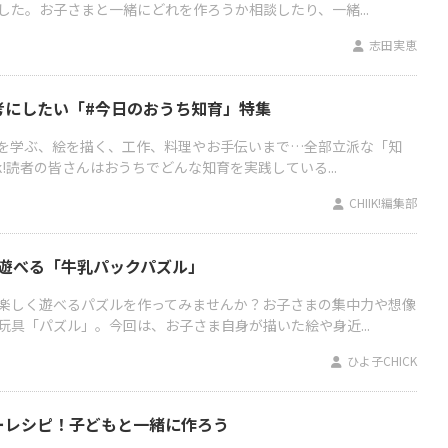
した。お子さまと一緒にどれを作ろうか相談したり、一緒...
志田実恵
考にしたい「#今日のおうち知育」特集
を学ぶ、絵を描く、工作、料理やお手伝いまで…全部立派な「知
k!読者の皆さんはおうちでどんな知育を実践している...
CHIIK!編集部
て遊べる「牛乳パックパズル」
楽しく遊べるパズルを作ってみませんか？お子さまの集中力や想像
玩具「パズル」。今回は、お子さま自身が描いた絵や身近...
ひよ子CHICK
ーレシピ！子どもと一緒に作ろう