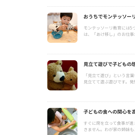
おうちでモンテッソー
モンテッソーリ教育には5
は、「あけ移し」のお仕事
見立て遊びで子どもの
「見立て遊び」という言葉
見立てて遊ぶ遊びです。発
子どもの食への関心を
すぐに席を立って食事が進
きません。わが家の姉妹もス