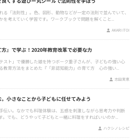
を良くする遊びー丸シールで法則性を学ぼう
れる「法則性」。色、図形、動物などが一定の法則で並んでいて、
を考えていく学習です。ワークブックで問題を解くこと...
AKARI ITOI
方』で学ぶ！2020年教育改革で必要な力
テスト」で優勝した娘を持つボーク重子さんが、子どもの強い心
る教育方法をまとめた『「非認知能力」の育て方 心の強い...
志田実恵
む。小さなことから子どもに任せてみよう
手伝い。なかでも料理体験は、五感を刺激しながら思考力や判断
。でも、どうやって子どもと一緒に料理をすればいいのか...
ハクシノレシピ