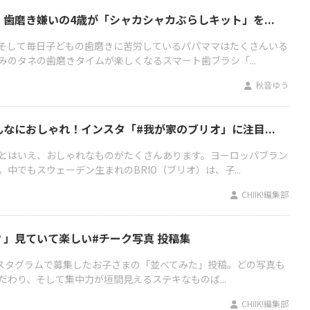
歯磨き嫌いの4歳が「シャカシャカぶらしキット」を...
そして毎日子どもの歯磨きに苦労しているパパママはたくさんいる
みのタネの歯磨きタイムが楽しくなるスマート歯ブラシ「...
秋音ゆう
なにおしゃれ！インスタ「#我が家のブリオ」に注目...
とはいえ、おしゃれなものがたくさんあります。ヨーロッパブラン
中でもスウェーデン生まれのBRIO（ブリオ）は、子...
CHIIK!編集部
」見ていて楽しい#チーク写真 投稿集
インスタグラムで募集したお子さまの「並べてみた」投稿。どの写真も
わり、そして集中力が垣間見えるステキなものば...
CHIIK!編集部