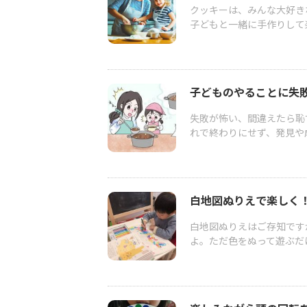
クッキーは、みんな大好き
子どもと一緒に手作りして楽
子どものやることに失
失敗が怖い、間違えたら恥
れで終わりにせず、発見や成
白地図ぬりえで楽しく
白地図ぬりえはご存知です
よ。ただ色をぬって遊ぶだけ