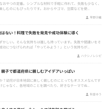
なおやつの定番。シンプルな材料で手軽に作れて、失敗も少なく、
しむのにもぴったりです。おからやゴマ、豆腐などを使...
早野沙織
敗はない！料理で失敗を発見や成功体験に導く
ずかしい。そんな気持ちは誰しも持っています。失敗や間違いをそ
功につなげられれば「やってみよう！」という気持ちが...
ハクシノレシピ
！親子で都道府県に親しむアイデアいっぱい
か？幼児が日本地図に楽しく親しむのにとってもオススメなんです
じゃなく、各地域のことを調べたり、好きなテーマでぬ...
秋音ゆう