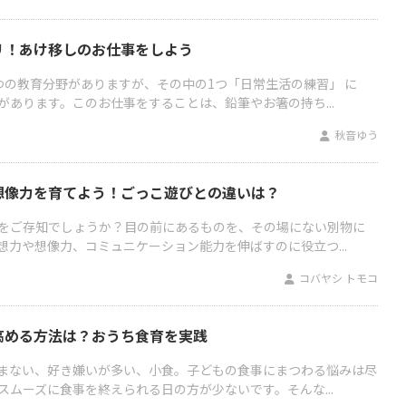
リ！あけ移しのお仕事をしよう
つの教育分野がありますが、その中の1つ「日常生活の練習」 に
があります。このお仕事をすることは、鉛筆やお箸の持ち...
秋音ゆう
想像力を育てよう！ごっこ遊びとの違いは？
をご存知でしょうか？目の前にあるものを、その場にない別物に
想力や想像力、コミュニケーション能力を伸ばすのに役立つ...
コバヤシ トモコ
高める方法は？おうち食育を実践
まない、好き嫌いが多い、小食。子どもの食事にまつわる悩みは尽
ムーズに食事を終えられる日の方が少ないです。そんな...