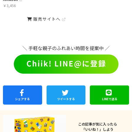
￥
3,456
販売サイトへ
＼ 手軽な親子のふれあい時間を提案中 ／
シェア
する
ツイートする
LINEで
送る
この記事が気に入ったら
「いいね！」しよう