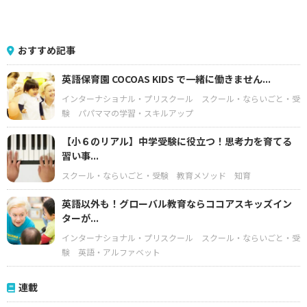
おすすめ記事
英語保育園 COCOAS KIDS で一緒に働きません...
インターナショナル・プリスクール
スクール・ならいごと・受
験
パパママの学習・スキルアップ
【小６のリアル】中学受験に役立つ！思考力を育てる
習い事...
スクール・ならいごと・受験
教育メソッド
知育
英語以外も！グローバル教育ならココアスキッズイン
ターが...
インターナショナル・プリスクール
スクール・ならいごと・受
験
英語・アルファベット
連載