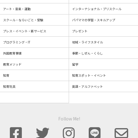
アート・音楽・運動
インターナショナル・プリスクール
スクール・ならいごと・受験
パパママの学習・スキルアップ
プレス・イベント・新サービス
プレゼント
プログラミング・IT
地域・ライフスタイル
外国教育事情
季節・しぜん・くらし
教育メソッド
留学
知育
知育スポット・イベント
知育玩具
英語・アルファベット
Follow Me!