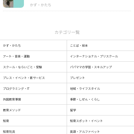
カテゴリ一覧
かず・かたち
ことば・絵本
アート・音楽・運動
インターナショナル・プリスクール
スクール・ならいごと・受験
パパママの学習・スキルアップ
プレス・イベント・新サービス
プレゼント
プログラミング・IT
地域・ライフスタイル
外国教育事情
季節・しぜん・くらし
教育メソッド
留学
知育
知育スポット・イベント
知育玩具
英語・アルファベット