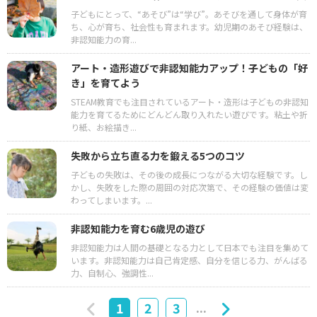
子どもにとって、“あそび”は“学び”。あそびを通して身体が育
ち、心が育ち、社会性も育まれます。幼児期のあそび経験は、
非認知能力の育...
アート・造形遊びで非認知能力アップ！子どもの「好
き」を育てよう
STEAM教育でも注目されているアート・造形は子どもの非認知
能力を育てるためにどんどん取り入れたい遊びです。粘土や折
り紙、お絵描き...
失敗から立ち直る力を鍛える5つのコツ
子どもの失敗は、その後の成長につながる大切な経験です。し
かし、失敗をした際の周囲の対応次第で、その経験の価値は変
わってしまいます。...
非認知能力を育む6歳児の遊び
非認知能力は人間の基礎となる力として日本でも注目を集めて
います。非認知能力は自己肯定感、自分を信じる力、がんばる
力、自制心、強調性...
...
1
2
3