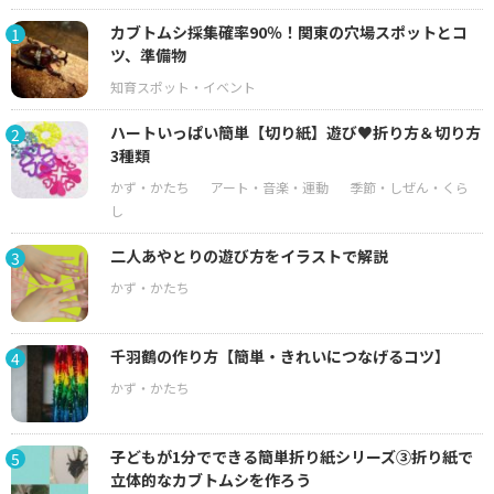
カブトムシ採集確率90％！関東の穴場スポットとコ
1
ツ、準備物
ハートいっぱい簡単【切り紙】遊び♥折り方＆切り方
2
3種類
二人あやとりの遊び方をイラストで解説
3
千羽鶴の作り方【簡単・きれいにつなげるコツ】
4
子どもが1分でできる簡単折り紙シリーズ③折り紙で
5
立体的なカブトムシを作ろう