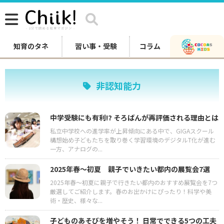
知育のタネ
習い事・受験
コラム
非認知能力
中学受験にも有利⁉︎ そろばんが再評価される理由とは
私立中学校への進学率が上昇傾向にある中で、GIGAスクール
構想始め子どもたちを取り巻く学習環境のデジタルT化が進む
一方、アナログの...
2025年春〜初夏 親子でいきたい都内の展覧会7選
2025年春〜初夏に親子で行きたい都内のおすすめ展覧会を7つ
厳選してご紹介します。春のお出かけにぴったり！科学や美
術・歴史、様々な...
子どものあそびを増やそう！ 日常でできる5つの工夫