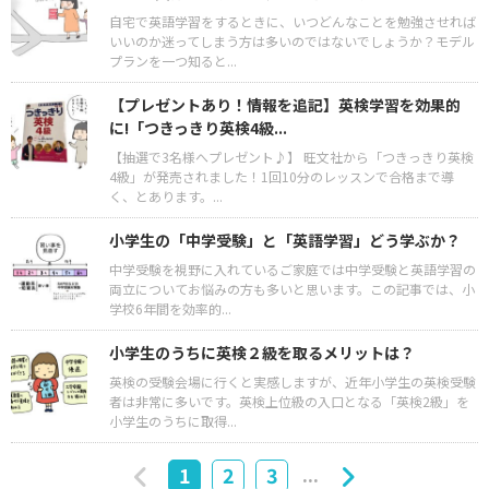
自宅で英語学習をするときに、いつどんなことを勉強させれば
いいのか迷ってしまう方は多いのではないでしょうか？モデル
プランを一つ知ると...
【プレゼントあり！情報を追記】英検学習を効果的
に!「つきっきり英検4級...
【抽選で3名様へプレゼント♪】 旺文社から「つきっきり英検
4級」が発売されました！1回10分のレッスンで合格まで導
く、とあります。...
小学生の「中学受験」と「英語学習」どう学ぶか？
中学受験を視野に入れているご家庭では中学受験と英語学習の
両立についてお悩みの方も多いと思います。この記事では、小
学校6年間を効率的...
小学生のうちに英検２級を取るメリットは？
英検の受験会場に行くと実感しますが、近年小学生の英検受験
者は非常に多いです。英検上位級の入口となる「英検2級」を
小学生のうちに取得...
...
1
2
3