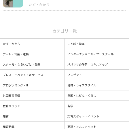
カテゴリ一覧
かず・かたち
ことば・絵本
アート・音楽・運動
インターナショナル・プリスクール
スクール・ならいごと・受験
パパママの学習・スキルアップ
プレス・イベント・新サービス
プレゼント
プログラミング・IT
地域・ライフスタイル
外国教育事情
季節・しぜん・くらし
教育メソッド
留学
知育
知育スポット・イベント
知育玩具
英語・アルファベット