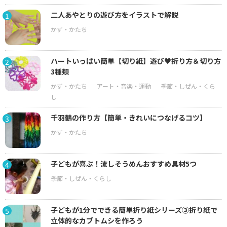
二人あやとりの遊び方をイラストで解説
1
ハートいっぱい簡単【切り紙】遊び♥折り方＆切り方
2
3種類
千羽鶴の作り方【簡単・きれいにつなげるコツ】
3
子どもが喜ぶ！流しそうめんおすすめ具材5つ
4
子どもが1分でできる簡単折り紙シリーズ③折り紙で
5
立体的なカブトムシを作ろう