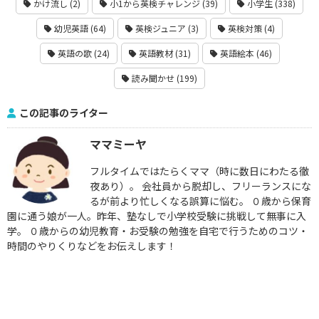
かけ流し (2)
小1から英検チャレンジ (39)
小学生 (338)
幼児英語 (64)
英検ジュニア (3)
英検対策 (4)
英語の歌 (24)
英語教材 (31)
英語絵本 (46)
読み聞かせ (199)
この記事のライター
ママミーヤ
フルタイムではたらくママ（時に数日にわたる徹
夜あり）。 会社員から脱却し、フリーランスにな
るが前より忙しくなる誤算に悩む。 ０歳から保育
園に通う娘が一人。昨年、塾なしで小学校受験に挑戦して無事に入
学。 ０歳からの幼児教育・お受験の勉強を自宅で行うためのコツ・
時間のやりくりなどをお伝えします！