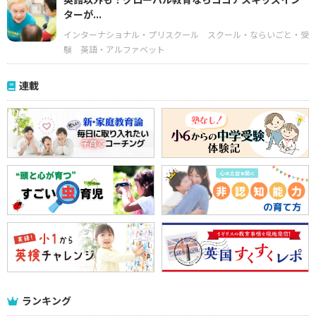
ターが...
インターナショナル・プリスクール
スクール・ならいごと・受
験
英語・アルファベット
連載
ランキング