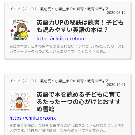
Chiik!（チーク） -乳幼児〜小学生までの知育・教育メディア-
2020.06.12
英語力UPの秘訣は読書！子ども
も読みやすい英語の本は？
https://chiik.jp/x4mrn
英語の本は、日本の絵本では見られないような美しい絵だったり、楽し
いストーリーのものがたくさんあります。でもたくさんあ...
Chiik!（チーク） -乳幼児〜小学生までの知育・教育メディア-
2020.12.07
英語で本を読める子どもに育て
るたった一つの心がけとおすす
め書籍
https://chiik.jp/gorix
日本語と同様に、英語を習得するのにも本をたくさん読むことはとても
大切です。私自身が試行錯誤しながら読ませてきた英語の...