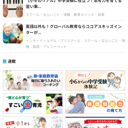
【小６のリアル】中学受験に役立つ！思考力を育てる
習い事...
スクール・ならいごと・受験
教育メソッド
知育
英語以外も！グローバル教育ならココアスキッズイン
ターが...
インターナショナル・プリスクール
スクール・ならいごと・受
験
英語・アルファベット
連載