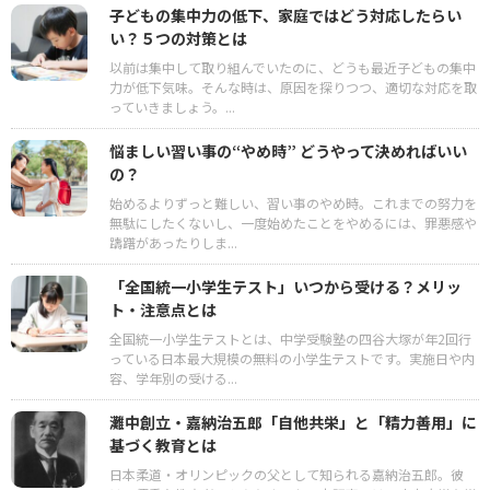
子どもの集中力の低下、家庭ではどう対応したらい
い？５つの対策とは
以前は集中して取り組んでいたのに、どうも最近子どもの集中
力が低下気味。そんな時は、原因を探りつつ、適切な対応を取
っていきましょう。...
悩ましい習い事の“やめ時” どうやって決めればいい
の？
始めるよりずっと難しい、習い事のやめ時。これまでの努力を
無駄にしたくないし、一度始めたことをやめるには、罪悪感や
躊躇があったりしま...
「全国統一小学生テスト」いつから受ける？メリッ
ト・注意点とは
全国統一小学生テストとは、中学受験塾の四谷大塚が年2回行
っている日本最大規模の無料の小学生テストです。実施日や内
容、学年別の受ける...
灘中創立・嘉納治五郎「自他共栄」と「精力善用」に
基づく教育とは
日本柔道・オリンピックの父として知られる嘉納治五郎。彼