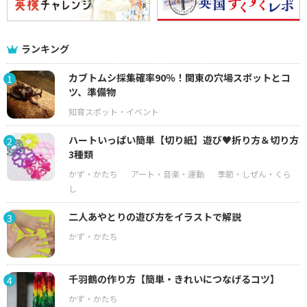
ランキング
カブトムシ採集確率90％！関東の穴場スポットとコ
1
ツ、準備物
ハートいっぱい簡単【切り紙】遊び♥折り方＆切り方
2
3種類
二人あやとりの遊び方をイラストで解説
3
千羽鶴の作り方【簡単・きれいにつなげるコツ】
4