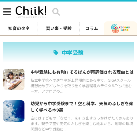
知育のタネ
習い事・受験
コラム
中学受験
中学受験にも有利⁉︎ そろばんが再評価される理由とは
私立中学校への進学率が上昇傾向にある中で、GIGAスクール
構想始め子どもたちを取り巻く学習環境のデジタルT化が進む
一方、アナログの...
幼児から中学受験まで！空と科学、天気のふしぎを楽
しく学べる本9選
空には子どもの「なぜ？」を引き出すきっかけがたくさんあり
ます。親子で空や天気のふしぎを楽しむ絵本から、地球の環境
問題など中学受験に...