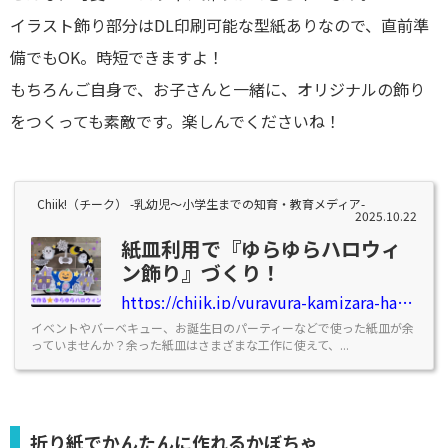
イラスト飾り部分はDL印刷可能な型紙ありなので、直前準
備でもOK。時短できますよ！
もちろんご自身で、お子さんと一緒に、オリジナルの飾り
をつくっても素敵です。楽しんでくださいね！
Chiik!（チーク） -乳幼児〜小学生までの知育・教育メディア-
2025.10.22
紙皿利用で『ゆらゆらハロウィ
ン飾り』づくり！
https://chiik.jp/yurayura-kamizara-halloween
イベントやバーベキュー、お誕生日のパーティーなどで使った紙皿が余
っていませんか？余った紙皿はさまざまな工作に使えて、...
折り紙でかんたんに作れるかぼちゃ