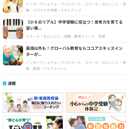
インターナショナル・プリスクール
スクール・ならいごと・受
験
パパママの学習・スキルアップ
【小６のリアル】中学受験に役立つ！思考力を育てる
習い事...
スクール・ならいごと・受験
教育メソッド
知育
英語以外も！グローバル教育ならココアスキッズイン
ターが...
インターナショナル・プリスクール
スクール・ならいごと・受
験
英語・アルファベット
連載