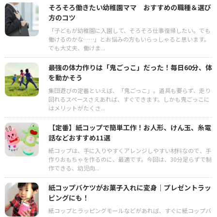
そろそろ働きたい幼稚園ママ おすすめの職種＆選び
方のコツ
「子どもが幼稚園に入園して、そろそろ仕事復帰したい。でも
働けるのかな……」とお悩みの方もいらっしゃると思います。
でも大丈夫、働けま...
最強の体力作りは「鬼ごっこ」だった！毎日60分、体
を動かそう
集団遊びの定番といえば、「鬼ごっこ」。道具も要らず、走り
回れるスペースさえあれば、すぐできます。しかも鬼ごっこに
はメリットがたくさ...
【定番】紙コップで簡単工作！お人形、けん玉、糸電
話などおすすめ11選
紙コップは、手に入りやすくアレンジしやすい材料なので、手
作りおもちゃを作るのに、最適です。今回は、30分足らずで制
作できる、幼児向...
紙コップバケツがお菓子入れに変身｜プレゼントラッ
ピングにも！
紙コップとラッピングモールなどがあれば、すぐに紙コップバ