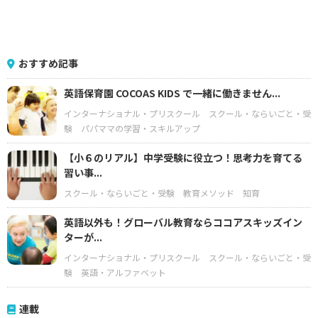
おすすめ記事
英語保育園 COCOAS KIDS で一緒に働きません...
インターナショナル・プリスクール
スクール・ならいごと・受
験
パパママの学習・スキルアップ
【小６のリアル】中学受験に役立つ！思考力を育てる
習い事...
スクール・ならいごと・受験
教育メソッド
知育
英語以外も！グローバル教育ならココアスキッズイン
ターが...
インターナショナル・プリスクール
スクール・ならいごと・受
験
英語・アルファベット
連載