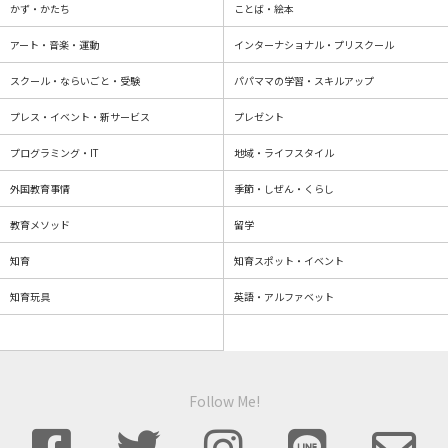
かず・かたち
ことば・絵本
アート・音楽・運動
インターナショナル・プリスクール
スクール・ならいごと・受験
パパママの学習・スキルアップ
プレス・イベント・新サービス
プレゼント
プログラミング・IT
地域・ライフスタイル
外国教育事情
季節・しぜん・くらし
教育メソッド
留学
知育
知育スポット・イベント
知育玩具
英語・アルファベット
Follow Me!