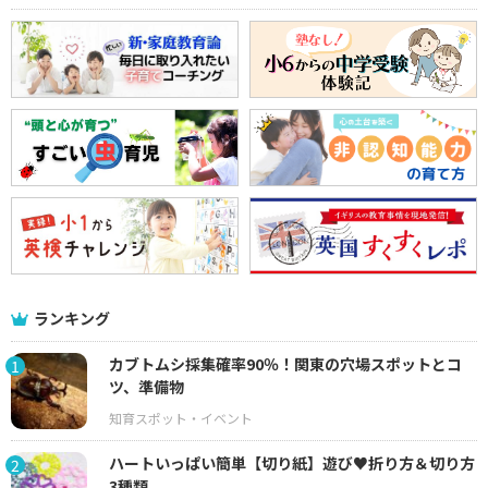
ランキング
カブトムシ採集確率90％！関東の穴場スポットとコ
1
ツ、準備物
ハートいっぱい簡単【切り紙】遊び♥折り方＆切り方
2
3種類