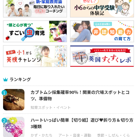
ランキング
カブトムシ採集確率90％！関東の穴場スポットとコ
1
ツ、準備物
ハートいっぱい簡単【切り紙】遊び♥折り方＆切り方
2
3種類