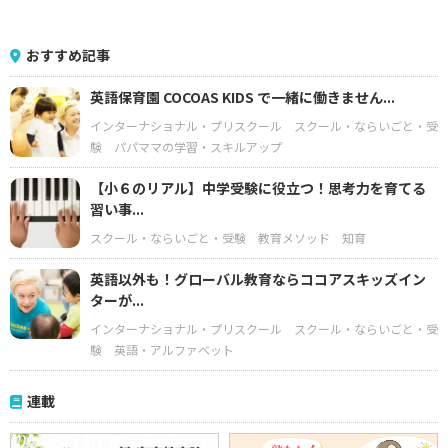
おすすめ記事
英語保育園 COCOAS KIDS で一緒に働きません...
インターナショナル・プリスクール
スクール・ならいごと・受
験
パパママの学習・スキルアップ
【小６のリアル】中学受験に役立つ！思考力を育てる
習い事...
スクール・ならいごと・受験
教育メソッド
知育
英語以外も！グローバル教育ならココアスキッズイン
ターが...
インターナショナル・プリスクール
スクール・ならいごと・受
験
英語・アルファベット
連載