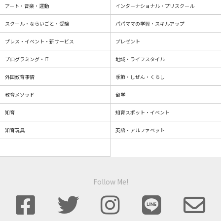
アート・音楽・運動
インターナショナル・プリスクール
スクール・ならいごと・受験
パパママの学習・スキルアップ
プレス・イベント・新サービス
プレゼント
プログラミング・IT
地域・ライフスタイル
外国教育事情
季節・しぜん・くらし
教育メソッド
留学
知育
知育スポット・イベント
知育玩具
英語・アルファベット
Follow Me!