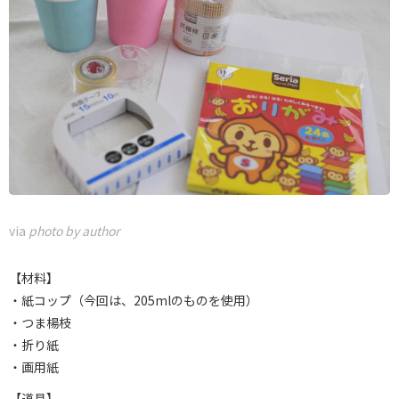
via
photo by author
【材料】
・紙コップ（今回は、205mlのものを使用）
・つま楊枝
・折り紙
・画用紙
【道具】