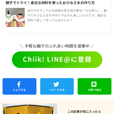
親子でトライ！身近な材料を使ったおひなさまの作り方
女の子のすこやかな成長を祈る桃の節句「ひな祭り」。親
子でおひなさまを手作りするのも楽しいものです。身近な
材料で楽しく作ってみませんか？
＼ 手軽な親子のふれあい時間を提案中 ／
シェア
する
ツイートする
LINEで
送る
この記事が気に入ったら