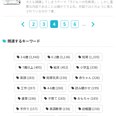
大人も躊躇してしまうテーマ「子どもへの性教育」。しかし重
要な内容であることは確かですよね。外国ではどのように導入
されているのか？筆...
...
2
3
4
5
6
関連するキーワード
3-6歳 (3,943)
0-2歳 (3,136)
知育 (1,335)
7歳以上 (495)
絵本 (452)
小学生 (338)
英語 (283)
知育玩具 (230)
赤ちゃん (226)
工作 (207)
4-6歳 (200)
読み聞かせ (199)
食育 (186)
子育て (165)
おもちゃ (165)
手作り (157)
英語教育 (156)
幼稚園 (150)