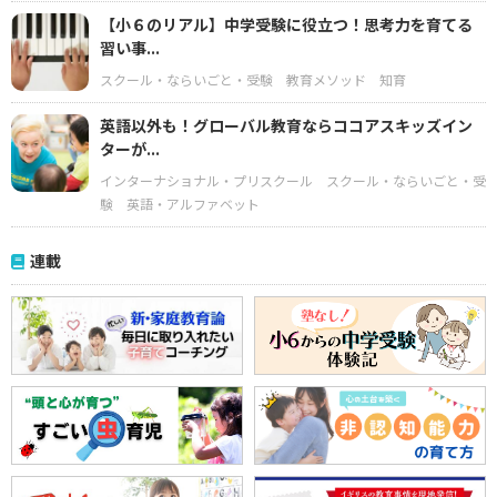
【小６のリアル】中学受験に役立つ！思考力を育てる
習い事...
スクール・ならいごと・受験
教育メソッド
知育
英語以外も！グローバル教育ならココアスキッズイン
ターが...
インターナショナル・プリスクール
スクール・ならいごと・受
験
英語・アルファベット
連載