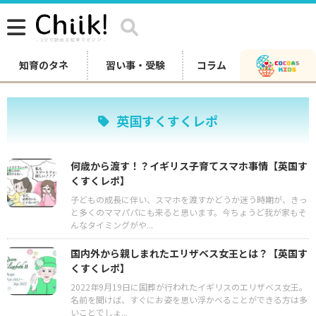
知育のタネ
習い事・受験
コラム
英国すくすくレポ
何歳から渡す！？イギリス子育てスマホ事情【英国す
くすくレポ】
子どもの成長に伴い、スマホを渡すかどうか迷う時期が、きっ
と多くのママパパにも来ると思います。今ちょうど我が家もそ
んなタイミングがや...
国内外から親しまれたエリザベス女王とは？【英国す
くすくレポ】
2022年9月19日に国葬が行われたイギリスのエリザベス女王。
名前を聞けば、すぐにお姿を思い浮かべることができる方は多
いことでしょ...