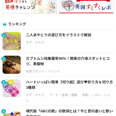
ランキング
二人あやとりの遊び方をイラストで解説
1
カブトムシ採集確率90％！関東の穴場スポットとコ
2
ツ、準備物
ハートいっぱい簡単【切り紙】遊び♥折り方＆切り方
3
3種類
現代版「ABCの歌」の歌詞とは？今と昔の違いと歌い
4