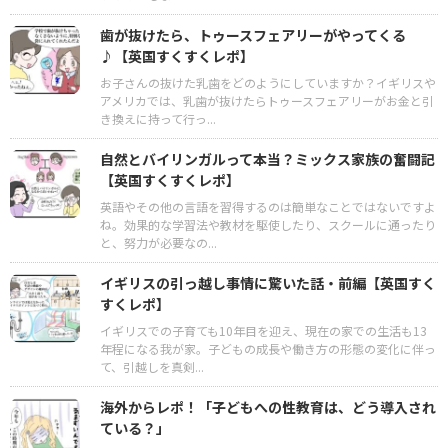
歯が抜けたら、トゥースフェアリーがやってくる
♪【英国すくすくレポ】
お子さんの抜けた乳歯をどのようにしていますか？イギリスや
アメリカでは、乳歯が抜けたらトゥースフェアリーがお金と引
き換えに持って行っ...
自然とバイリンガルって本当？ミックス家族の奮闘記
【英国すくすくレポ】
英語やその他の言語を習得するのは簡単なことではないですよ
ね。効果的な学習法や教材を駆使したり、スクールに通ったり
と、努力が必要なの...
イギリスの引っ越し事情に驚いた話・前編【英国すく
すくレポ】
イギリスでの子育ても10年目を迎え、現在の家での生活も13
年程になる我が家。子どもの成長や働き方の形態の変化に伴っ
て、引越しを真剣...
海外からレポ！「子どもへの性教育は、どう導入され
ている？」