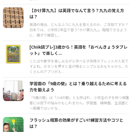
【かけ算九九】は英語でなんて言う？九九の覚え方
は？
英語の場合、どんなふうに九九を覚えるのか、ご存知ですか？
日本では、小学校2年生で習う｢かけ算九九｣。暗唱できるよう
に、親子で練習し...
[Chiik読プレ]3歳から！英語を「おべんきょうタブレ
ット」で楽しく...
ことばや数字を楽しみながら学べる子供用タブレットが人気で
すよね。ボタンを押すと音が鳴るシンプルなおもちゃから、た
くさんのアプリが入...
学習面の「9歳の壁」とは？乗り越えるために考える
力を鍛えよう
「9歳の壁」は「小4の壁」とも呼ばれ、小学生の子を持つ保護
者には目下の悩みかもしれません。学習面、精神面、生活面と
一筋縄ではいかな...
フラッシュ暗算の効果がすごい!?練習方法やコツと
は？