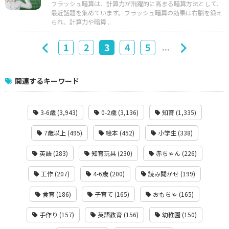
フラッシュ暗算は、計算力が飛躍的に高まる暗算方法として、
最近話題を集めています。フラッシュ暗算の効果は右脳を鍛え
られ、計算力や暗算...
...
1
2
3
4
5
関連するキーワード
3-6歳 (3,943)
0-2歳 (3,136)
知育 (1,335)
7歳以上 (495)
絵本 (452)
小学生 (338)
英語 (283)
知育玩具 (230)
赤ちゃん (226)
工作 (207)
4-6歳 (200)
読み聞かせ (199)
食育 (186)
子育て (165)
おもちゃ (165)
手作り (157)
英語教育 (156)
幼稚園 (150)