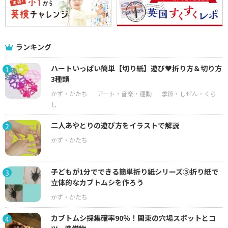
ランキング
ハートいっぱい簡単【切り紙】遊び♥折り方＆切り方
1
3種類
二人あやとりの遊び方をイラストで解説
2
子どもが1分でできる簡単折り紙シリーズ③折り紙で
3
立体的なカブトムシを作ろう
カブトムシ採集確率90％！関東の穴場スポットとコ
4