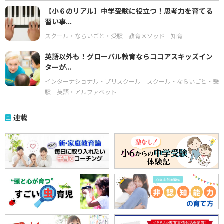
【小６のリアル】中学受験に役立つ！思考力を育てる
習い事...
スクール・ならいごと・受験
教育メソッド
知育
英語以外も！グローバル教育ならココアスキッズイン
ターが...
インターナショナル・プリスクール
スクール・ならいごと・受
験
英語・アルファベット
連載