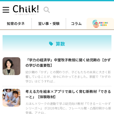
知育のタネ
習い事・受験
コラム
算数
「学力の経済学」中室牧子教授に聞く幼児期の【かず
の学びの重要性】
幼少期の「かず」との関わりが、子どもたちの未来に大きく影
響していることが、徐々にわかってきました。家庭で「かずの
学び」はどうすれば...
考える力を絵本×アプリで楽しく育む新教材「できる
ーと」【体験取材】
えほん×ワークの連動で学ぶ幼児向け教材『できるーと～かず
シリーズ～』 が2020年1月に、フレーベル館・凸版印刷から新
登場。アナロ...