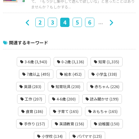
て、「もう少し集中して遊んで欲しいな」と思ったことはあり
ませんか？もしかする...
...
2
3
4
5
6
関連するキーワード
3-6歳 (3,943)
0-2歳 (3,136)
知育 (1,335)
7歳以上 (495)
絵本 (452)
小学生 (338)
英語 (283)
知育玩具 (230)
赤ちゃん (226)
工作 (207)
4-6歳 (200)
読み聞かせ (199)
食育 (186)
子育て (165)
おもちゃ (165)
手作り (157)
英語教育 (156)
幼稚園 (150)
小学校 (134)
パパママ (125)