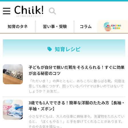
知育のタネ
習い事・受験
コラム
知育レシピ
子どもが自分で脱いだ靴をそろえられる！すぐに効果
が出る秘密のコツ
「ただいま！」の声とともに、あちこちに散らばる靴。何度注
意しても身につかず、困っているパパママは多いのではないで
しょうか？ お友だ...
3歳でも1人でできる！簡単な洋服のたたみ方【長袖・
半袖・ズボン】
小さな子どもは、大人の仕事に興味津々。洗濯物をたたんでい
ると、「ぼくもやる！」と手を挙げてくれることがあります。
そのやる気を損なっ...