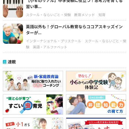
【小６のリアル】中学受験に役立つ！思考力を育てる
習い事...
スクール・ならいごと・受験
教育メソッド
知育
英語以外も！グローバル教育ならココアスキッズイン
ターが...
インターナショナル・プリスクール
スクール・ならいごと・受
験
英語・アルファベット
連載