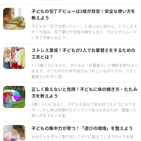
子どもの包丁デビューは3歳が目安！安全な使い方を
教えよう
子どもが「包丁を使いたい！」と言いはじめたら、どうします
か？今回は、包丁選びや安全対策をふまえ、子どもがスムーズ
に包丁を使えるよう...
ストレス激減！子どもが1人でお着替えをするための
工夫とは？
1～2歳ごろになると、子どもは「お着替え」に興味を持ちはじ
めます。子どものやる気や自立はうれしいものですが、うまく
着替えられずに怒...
正しく扱えないと危険！子どもに傘の開き方・たたみ
方を教えよう
3歳くらいになると、子どもも自分で傘を持てるようになりま
す。しかし傘は先端がとがっていて長さもあるため、間違った
扱い方をすると大変...
子どもの集中力が育つ！「遊びの環境」を整えよう
おもちゃを次々と取り出してすぐに飽きてしまうわが子を見