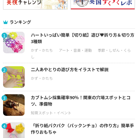
ランキング
ハートいっぱい簡単【切り紙】遊び♥折り方＆切り方
1
3種類
二人あやとりの遊び方をイラストで解説
2
カブトムシ採集確率90％！関東の穴場スポットとコ
3
ツ、準備物
「折り紙パクパク（パックンチョ）の作り方」簡単手
4
作りおもちゃ