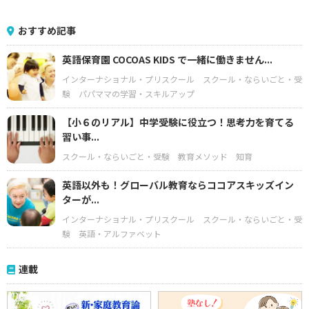
おすすめ記事
英語保育園 COCOAS KIDS で一緒に働きません...
インターナショナル・プリスクール
スクール・ならいごと・受
験
パパママの学習・スキルアップ
【小６のリアル】中学受験に役立つ！思考力を育てる
習い事...
スクール・ならいごと・受験
教育メソッド
知育
英語以外も！グローバル教育ならココアスキッズイン
ターが...
インターナショナル・プリスクール
スクール・ならいごと・受
験
英語・アルファベット
連載