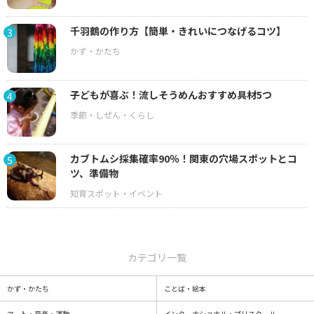
千羽鶴の作り方【簡単・きれいにつなげるコツ】
3
子どもが喜ぶ！流しそうめんおすすめ具材5つ
4
カブトムシ採集確率90％！関東の穴場スポットとコ
5
ツ、準備物
カテゴリ一覧
かず・かたち
ことば・絵本
アート・音楽・運動
インターナショナル・プリスクール