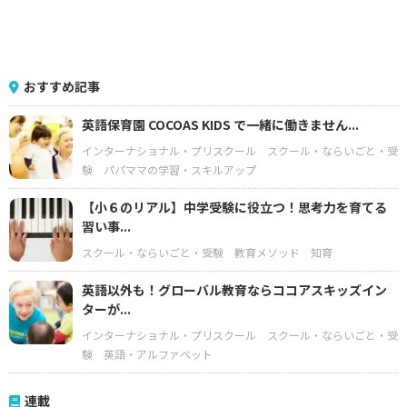
おすすめ記事
英語保育園 COCOAS KIDS で一緒に働きません...
インターナショナル・プリスクール
スクール・ならいごと・受
験
パパママの学習・スキルアップ
【小６のリアル】中学受験に役立つ！思考力を育てる
習い事...
スクール・ならいごと・受験
教育メソッド
知育
英語以外も！グローバル教育ならココアスキッズイン
ターが...
インターナショナル・プリスクール
スクール・ならいごと・受
験
英語・アルファベット
連載