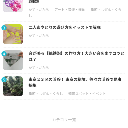
3種類
二人あやとりの遊び方をイラストで解説
3
音が鳴る【紙鉄砲】の作り方！大きい音を出すコツと
4
は？
東京２３区の渓谷！ 東京の秘境、等々力渓谷で昆虫
5
採集
カテゴリ一覧