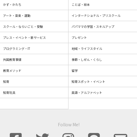
かず・かたち
ことば・絵本
アート・音楽・運動
インターナショナル・プリスクール
スクール・ならいごと・受験
パパママの学習・スキルアップ
プレス・イベント・新サービス
プレゼント
プログラミング・IT
地域・ライフスタイル
外国教育事情
季節・しぜん・くらし
教育メソッド
留学
知育
知育スポット・イベント
知育玩具
英語・アルファベット
Follow Me!