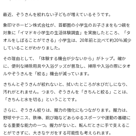
最近、ぞうきんを絞れない子どもが増えているそうです。
象印マホービン株式会社が、首都圏の小学生のお子さまをもつ親を
対象に「イマドキ小学生の生活体験調査」を実施したところ、「タ
オルをしぼることができる」小学生は、20年前と比べて約20％減少
していることがわかりました。
その理由として、「体験する機会が少ないから」がトップ。確か
に、便利な掃除用具や入浴グッズが普及し、掃除や入浴の際にタオ
ルやぞうきんを「絞る」機会が減っています。
きちんとぞうきんが絞れないと、拭いたところが水びだしになり、
汚れがとれません。つまり、ぞうきんを「きちんと絞る」ことは、
「きちんと水を切る」ということです。
さらに、ぞうきん絞りは、握力の強化にもつながります。握力は、
野球やテニス、鉄棒、跳び箱などあらゆるスポーツや運動の基礎に
なる重要な能力の一つ。握力がないと、転んだときに手で支えるこ
とができずに、大きなケガをする可能性も考えられます。