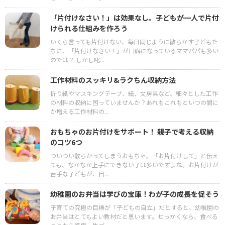
「片付けなさい！」は効果なし。子どもが一人で片付
けられる仕組みを作ろう
いくら言っても片付けない、毎日同じように散らかす子どもた
ちに、「片付けなさい！」が口癖になっているママパパも多い
のでは？ しかし叱...
工作材料のスッキリ&ラクちん収納方法
折り紙やマスキングテープ、紐、文房具など、細々とした工作
の材料の収納に困っていませんか？あれもこれもといつの間に
か増える工作材料の...
おもちゃのお片付けをサポート！ 親子で考える収納
のコツ6つ
ついつい散らかってしまうおもちゃ。「お片付けして」と伝え
ても、なかなか上手にできない子は多いですよね。お片付けが
苦手な子どもが、自...
幼稚園のお弁当は学びの宝庫！わが子の成長を促そう
子育ての究極の目標が「子どもの自立」だとすると、幼稚園の
お弁当はとてもよい教材だと思います。せっかくなら、食べる