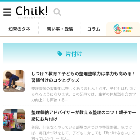
知育のタネ
習い事・受験
コラム
片付け
しつけ？教育？子どもの整理整頓力は学力も高める！
習慣付けのコツとグッズ
整理整頓の習慣化は難しくありません！必ず、子どもは片づけ
られるようになります。この記事では、筆者の体験談を含め学
力向上にも直結する...
整理収納アドバイザーが教える整理のコツ！親子で一
緒にお片付け
普段、何気なくやっている部屋の片づけや整理整頓。気づけ
ば、毎日片づけをして、子どもに対しても「片づけなさい」と
怒ってばかり……なん...