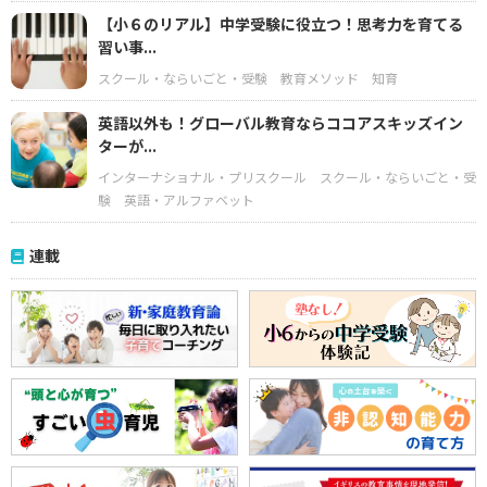
【小６のリアル】中学受験に役立つ！思考力を育てる
習い事...
スクール・ならいごと・受験
教育メソッド
知育
英語以外も！グローバル教育ならココアスキッズイン
ターが...
インターナショナル・プリスクール
スクール・ならいごと・受
験
英語・アルファベット
連載