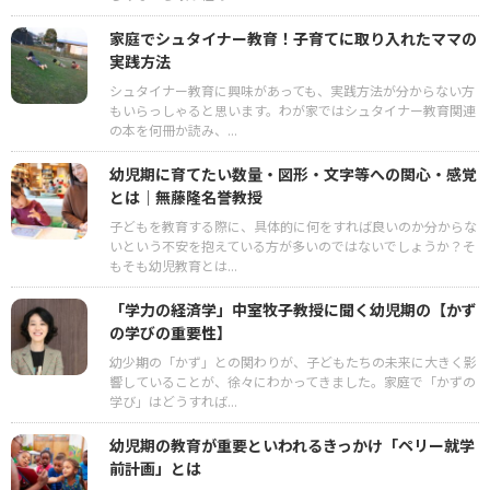
家庭でシュタイナー教育！子育てに取り入れたママの
実践方法
シュタイナー教育に興味があっても、実践方法が分からない方
もいらっしゃると思います。わが家ではシュタイナー教育関連
の本を何冊か読み、...
幼児期に育てたい数量・図形・文字等への関心・感覚
とは｜無藤隆名誉教授
子どもを教育する際に、具体的に何をすれば良いのか分からな
いという不安を抱えている方が多いのではないでしょうか？そ
もそも幼児教育とは...
「学力の経済学」中室牧子教授に聞く幼児期の【かず
の学びの重要性】
幼少期の「かず」との関わりが、子どもたちの未来に大きく影
響していることが、徐々にわかってきました。家庭で「かずの
学び」はどうすれば...
幼児期の教育が重要といわれるきっかけ「ペリー就学
前計画」とは