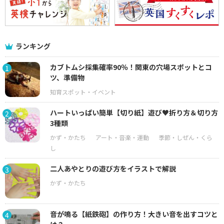
ランキング
カブトムシ採集確率90％！関東の穴場スポットとコ
1
ツ、準備物
ハートいっぱい簡単【切り紙】遊び♥折り方＆切り方
2
3種類
二人あやとりの遊び方をイラストで解説
3
音が鳴る【紙鉄砲】の作り方！大きい音を出すコツと
4