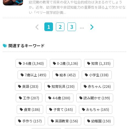
幼児期の教育で将来の収入や社会的成功は決まるのでしょう
か。近年、幼児教育や非認知能力の重要性を語る上で欠かせな
い「ペリー就学前計画...
...
1
2
3
関連するキーワード
3-6歳 (3,943)
0-2歳 (3,136)
知育 (1,335)
7歳以上 (495)
絵本 (452)
小学生 (338)
英語 (283)
知育玩具 (230)
赤ちゃん (226)
工作 (207)
4-6歳 (200)
読み聞かせ (199)
食育 (186)
子育て (165)
おもちゃ (165)
手作り (157)
英語教育 (156)
幼稚園 (150)