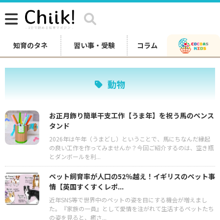
知育のタネ
習い事・受験
コラム
動物
お正月飾り簡単干支工作【うま年】を祝う馬のペンス
タンド
2026年は午年（うまどし）ということで、馬にちなんだ縁起
の良い工作を作ってみませんか？今回ご紹介するのは、空き瓶
とダンボールを利...
ペット飼育率が人口の52％越え！イギリスのペット事
情【英国すくすくレポ...
近年SNS等で世界中のペットの姿を目にする機会が増えまし
た。『家族の一員』として愛情を注がれて生活するペットたち
の姿を見ると、癒さ...