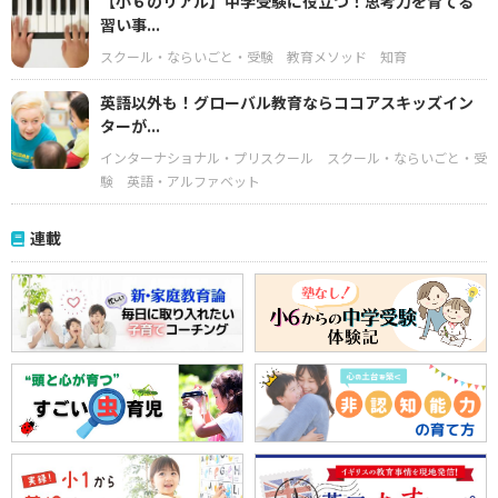
【小６のリアル】中学受験に役立つ！思考力を育てる
習い事...
スクール・ならいごと・受験
教育メソッド
知育
英語以外も！グローバル教育ならココアスキッズイン
ターが...
インターナショナル・プリスクール
スクール・ならいごと・受
験
英語・アルファベット
連載