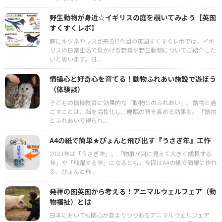
野生動物が身近☆イギリスの庭を覗いてみよう【英国
すくすくレポ】
庭にキツネやリスが来る!?今回の英国すくすくレポでは、イギ
リスの日常生活で見かける野鳥や野生動物についてご紹介した
いと思います。日...
情操心と好奇心を育てる！動物ふれあい施設で遊ぼう
（体験談）
子どもの情操教育に効果的な「動物とのふれあい」。動物と過
ごすことは、脳を活性化し、睡眠の質を高める効果も。「動物
とふれあいで得られ...
A4の紙で簡単★ぴょんと飛び出す『うさぎ年』工作
2023年は「うさぎ年」。「物事が目に見えて大きく成長する
年」や「飛躍する年」になるとも。今回はA4の紙で簡単に作れ
る、ぴょんと飛...
発祥の国英国から考える！アニマルウェルフェア（動
物福祉）とは
日本においても関心が高まりつつあるアニマルウェルフェア