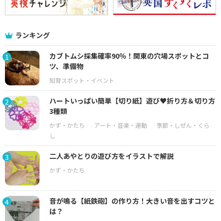
ランキング
カブトムシ採集確率90％！関東の穴場スポットとコ
1
ツ、準備物
ハートいっぱい簡単【切り紙】遊び♥折り方＆切り方
2
3種類
二人あやとりの遊び方をイラストで解説
3
音が鳴る【紙鉄砲】の作り方！大きい音を出すコツと
4
は？