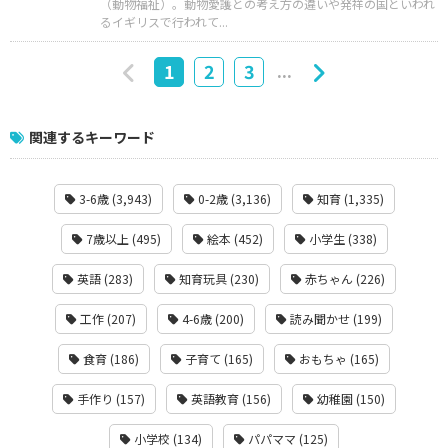
（動物福祉）。動物愛護との考え方の違いや発祥の国といわれ
るイギリスで行われて...
...
1
2
3
関連するキーワード
3-6歳 (3,943)
0-2歳 (3,136)
知育 (1,335)
7歳以上 (495)
絵本 (452)
小学生 (338)
英語 (283)
知育玩具 (230)
赤ちゃん (226)
工作 (207)
4-6歳 (200)
読み聞かせ (199)
食育 (186)
子育て (165)
おもちゃ (165)
手作り (157)
英語教育 (156)
幼稚園 (150)
小学校 (134)
パパママ (125)