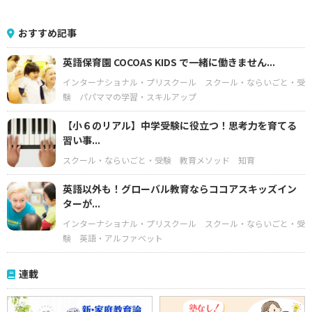
おすすめ記事
英語保育園 COCOAS KIDS で一緒に働きません...
インターナショナル・プリスクール
スクール・ならいごと・受
験
パパママの学習・スキルアップ
【小６のリアル】中学受験に役立つ！思考力を育てる
習い事...
スクール・ならいごと・受験
教育メソッド
知育
英語以外も！グローバル教育ならココアスキッズイン
ターが...
インターナショナル・プリスクール
スクール・ならいごと・受
験
英語・アルファベット
連載