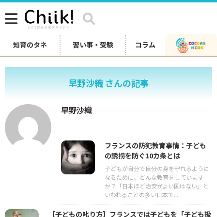
知育のタネ
習い事・受験
コラム
早野沙織 さんの記事
早野沙織
フランスの防犯教育事情：子ども
の誘拐を防ぐ10カ条とは
子どもが自分で自分の身を守れるように
なるために、どんな教育をしています
か？「日本ほど治安がよい国はない」と
いわれることの多い日本で...
【子どもの叱り方】フランスでは子どもを「子ども扱