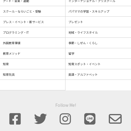
アート・音楽・運動
インターナショナル・プリスクール
スクール・ならいごと・受験
パパママの学習・スキルアップ
プレス・イベント・新サービス
プレゼント
プログラミング・IT
地域・ライフスタイル
外国教育事情
季節・しぜん・くらし
教育メソッド
留学
知育
知育スポット・イベント
知育玩具
英語・アルファベット
Follow Me!