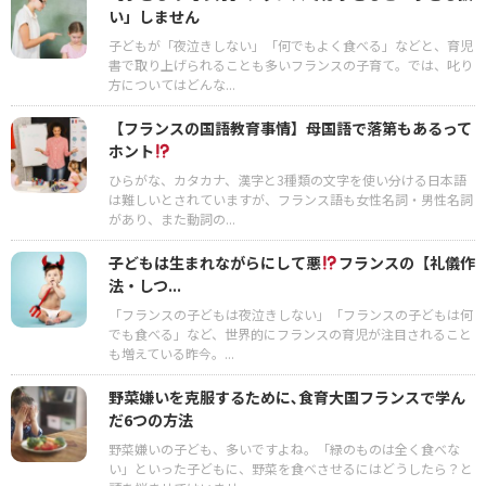
い」しません
子どもが「夜泣きしない」「何でもよく食べる」などと、育児
書で取り上げられることも多いフランスの子育て。では、叱り
方についてはどんな...
【フランスの国語教育事情】母国語で落第もあるって
ホント
ひらがな、カタカナ、漢字と3種類の文字を使い分ける日本語
は難しいとされていますが、フランス語も女性名詞・男性名詞
があり、また動詞の...
子どもは生まれながらにして悪
フランスの【礼儀作
法・しつ...
「フランスの子どもは夜泣きしない」「フランスの子どもは何
でも食べる」など、世界的にフランスの育児が注目されること
も増えている昨今。...
野菜嫌いを克服するために､食育大国フランスで学ん
だ6つの方法
野菜嫌いの子ども、多いですよね。「緑のものは全く食べな
い」といった子どもに、野菜を食べさせるにはどうしたら？と