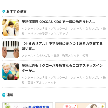
おすすめ記事
英語保育園 COCOAS KIDS で一緒に働きません...
インターナショナル・プリスクール
スクール・ならいごと・受
験
パパママの学習・スキルアップ
【小６のリアル】中学受験に役立つ！思考力を育てる
習い事...
スクール・ならいごと・受験
教育メソッド
知育
英語以外も！グローバル教育ならココアスキッズイン
ターが...
インターナショナル・プリスクール
スクール・ならいごと・受
験
英語・アルファベット
連載