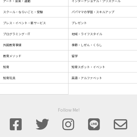
アート・音楽・運動
インターナショナル・プリスクール
スクール・ならいごと・受験
パパママの学習・スキルアップ
プレス・イベント・新サービス
プレゼント
プログラミング・IT
地域・ライフスタイル
外国教育事情
季節・しぜん・くらし
教育メソッド
留学
知育
知育スポット・イベント
知育玩具
英語・アルファベット
Follow Me!