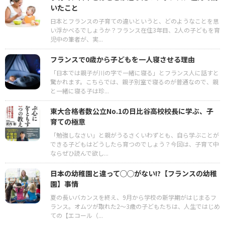
いたこと
日本とフランスの子育ての違いというと、どのようなことを思
い浮かべるでしょうか？フランス在住3年目、2人の子どもを育
児中の筆者が、実...
フランスで0歳から子どもを一人寝させる理由
「日本では親子が川の字で一緒に寝る」とフランス人に話すと
驚かれます。こちらでは、親子別室で寝るのが普通なので、親
と一緒に寝る子は珍...
東大合格者数公立No.1の日比谷高校校長に学ぶ、子
育ての極意
「勉強しなさい」と親がうるさくいわずとも、自ら学ぶことが
できる子どもはどうしたら育つのでしょう？今回は、子育て中
ならぜひ読んで欲し...
日本の幼稚園と違って◯◯がない!?【フランスの幼稚
園】事情
夏の長いバカンスを終え、9月から学校の新学期がはじまるフ
ランス。オムツが取れた2～3歳の子どもたちは、人生ではじめ
ての【エコール（...