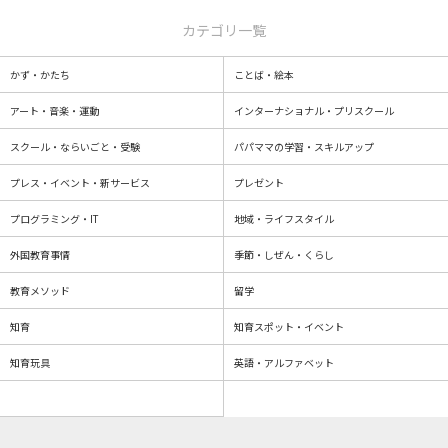
カテゴリ一覧
かず・かたち
ことば・絵本
アート・音楽・運動
インターナショナル・プリスクール
スクール・ならいごと・受験
パパママの学習・スキルアップ
プレス・イベント・新サービス
プレゼント
プログラミング・IT
地域・ライフスタイル
外国教育事情
季節・しぜん・くらし
教育メソッド
留学
知育
知育スポット・イベント
知育玩具
英語・アルファベット