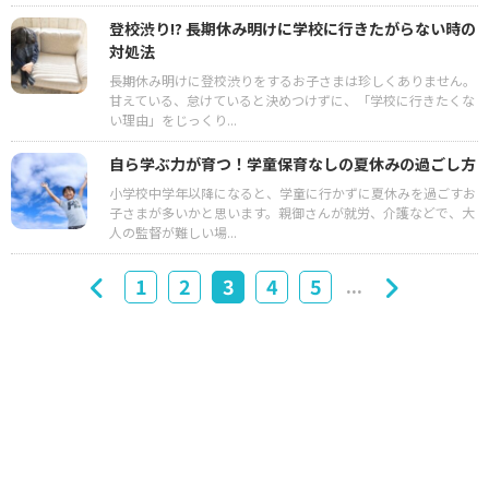
登校渋り!? 長期休み明けに学校に行きたがらない時の
対処法
長期休み明けに登校渋りをするお子さまは珍しくありません。
甘えている、怠けていると決めつけずに、「学校に行きたくな
い理由」をじっくり...
自ら学ぶ力が育つ！学童保育なしの夏休みの過ごし方
小学校中学年以降になると、学童に行かずに夏休みを過ごすお
子さまが多いかと思います。親御さんが就労、介護などで、大
人の監督が難しい場...
...
1
2
3
4
5