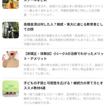
商業施設に恵まれ、緑豊かな公園も多い新宿区は子育てファミ
リー層も多く訪れるエリア。早期英語教育に特化した幼児教
室・インターナショナ...
高橋是清は何した人？開成・東大に通じる教育者とし
ての顔
明治の日本経済の発展を支えた財政家・政治家としてのイメー
ジが強い高橋是清。実は革新的な教育者でもありました。開成
学園の初代校長であ...
【床矯正・体験談】小1～小3の治療でわかったメリッ
ト・デメリット
抜歯せずに、顎の骨を成長に合わせて拡張することで、歯並び
を整える「床矯正」。痛みが少なく、学校に矯正装置をつけて
行かなくても良いの...
子どもの才能と可能性を広げる！継続力の育て方とオ
ススメ教材4選
第一線で活躍するスポーツ選手、芸術家などに共通するのは、
継続力の高さ。「やるべきこと」を習慣化し、努力を続ける、
子どもの継続力を育...