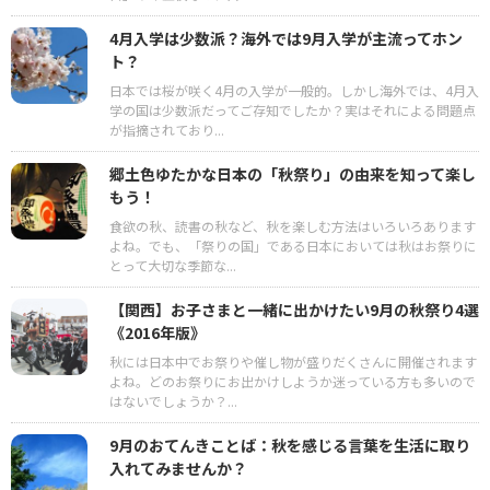
4月入学は少数派？海外では9月入学が主流ってホン
ト？
日本では桜が咲く4月の入学が一般的。しかし海外では、4月入
学の国は少数派だってご存知でしたか？実はそれによる問題点
が指摘されており...
郷土色ゆたかな日本の「秋祭り」の由来を知って楽し
もう！
食欲の秋、読書の秋など、秋を楽しむ方法はいろいろあります
よね。でも、「祭りの国」である日本においては秋はお祭りに
とって大切な季節な...
【関西】お子さまと一緒に出かけたい9月の秋祭り4選
《2016年版》
秋には日本中でお祭りや催し物が盛りだくさんに開催されます
よね。どのお祭りにお出かけしようか迷っている方も多いので
はないでしょうか？...
9月のおてんきことば：秋を感じる言葉を生活に取り
入れてみませんか？