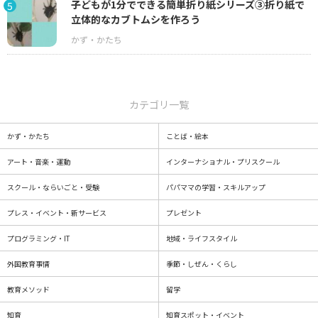
子どもが1分でできる簡単折り紙シリーズ③折り紙で
5
立体的なカブトムシを作ろう
カテゴリ一覧
かず・かたち
ことば・絵本
アート・音楽・運動
インターナショナル・プリスクール
スクール・ならいごと・受験
パパママの学習・スキルアップ
プレス・イベント・新サービス
プレゼント
プログラミング・IT
地域・ライフスタイル
外国教育事情
季節・しぜん・くらし
教育メソッド
留学
知育
知育スポット・イベント