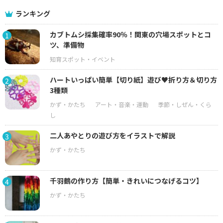
ランキング
カブトムシ採集確率90％！関東の穴場スポットとコ
1
ツ、準備物
ハートいっぱい簡単【切り紙】遊び♥折り方＆切り方
2
3種類
二人あやとりの遊び方をイラストで解説
3
千羽鶴の作り方【簡単・きれいにつなげるコツ】
4