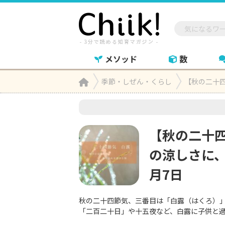
メソッド
数
Home
季節・しぜん・くらし
【秋の二十四

【秋の二十
の涼しさに、
月7日
秋の二十四節気、三番目は「白露（はくろ）
「二百二十日」や十五夜など、白露に子供と