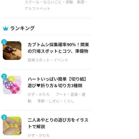
スクール・ならいごと・受験
英語・
アルファベット
ランキング
1
カブトムシ採集確率90％！関東
の穴場スポットとコツ、準備物
2
ハートいっぱい簡単【切り紙】
遊び♥折り方＆切り方3種類
3
二人あやとりの遊び方をイラス
トで解説