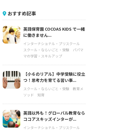
おすすめ記事
英語保育園 COCOAS KIDS で一緒
に働きません...
インターナショナル・プリスクール
スクール・ならいごと・受験
パパマ
マの学習・スキルアップ
【小６のリアル】中学受験に役立
つ！思考力を育てる習い事...
スクール・ならいごと・受験
教育メ
ソッド
知育
英語以外も！グローバル教育なら
ココアスキッズインターが...
インターナショナル・プリスクール