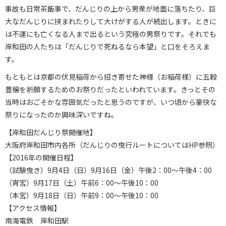
事故も日常茶飯事で、だんじりの上から男衆が地面に落ちたり、巨
大なだんじりに挟まれたりして大けがする人が続出します。ときに
は不運にも亡くなる人まで出るという究極の男祭りです。それでも
岸和田の人たちは「だんじりで死ねるなら本望」と口をそろえま
す。
もともとは京都の伏見稲荷から招き寄せた神様（お稲荷様）に五穀
豊穣を祈願するためのお祭りだったといわれています。きっとその
当時はおごそかな雰囲気だったと思うのですが、いつ頃から豪快な
祭りになったのか興味深いですね。
【岸和田だんじり祭開催地】
大阪府岸和田市内各所（だんじりの曳行ルートについてはHP参照）
【2016年の開催日程】
（試験曳き）9月4日（日）9月16日（金）午後2：00～午後4：00
（宵宮）9月17日（土）午前6：00～午後10：00
（本宮）9月18日（日）午前9：00～午後10：00
【アクセス情報】
南海電鉄 岸和田駅