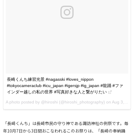
長崎くんち練習光景 #nagasski #loves_nippon
#tokyocameraclub #icu_japan #igersjp #ig_japan #龍踊 #ファ
インダー越しの私の世界 #写真好きな人と繋がりたい
A photo posted by @hiroshi (@hiroshi_photography) on
Aug 3, 2016 at 8:27am PDT
「長崎くんち」は長崎市民の守り神である諏訪神社の例祭です。毎
年10月7日から3日間おこなわれるこのお祭りは、「長崎の奉納踊