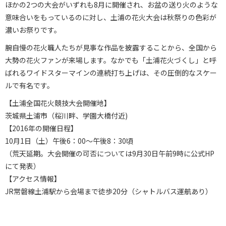
ほかの2つの大会がいずれも8月に開催され、お盆の送り火のような
意味合いをもっているのに対し、土浦の花火大会は秋祭りの色彩が
濃いお祭りです。
腕自慢の花火職人たちが見事な作品を披露することから、全国から
大勢の花火ファンが来場します。なかでも「土浦花火づくし」と呼
ばれるワイドスターマインの連続打ち上げは、その圧倒的なスケー
ルで有名です。
【土浦全国花火競技大会開催地】
茨城県土浦市（桜川畔、学園大橋付近)
【2016年の開催日程】
10月1日（土）午後6：00～午後8：30頃
（荒天延期。大会開催の可否については9月30日午前9時に公式HP
にて発表）
【アクセス情報】
JR常磐線土浦駅から会場まで徒歩20分（シャトルバス運航あり）