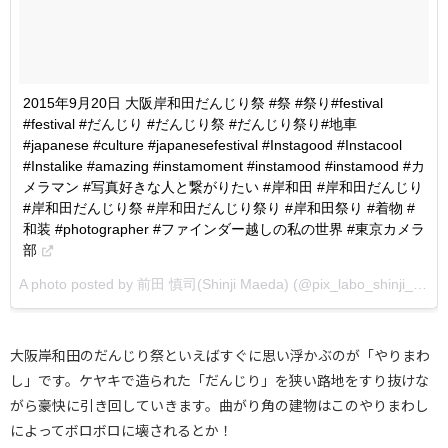
2015年9月20日 大阪岸和田だんじり祭 #祭 #祭り#festival
#festival #だんじり #だんじり祭 #だんじり祭り#地車
#japanese #culture #japanesefestival #Instagood #Instacool
#Instalike #amazing #instamoment #instamood #instamood #カ
メラマン #写真好きな人と繋がりたい #岸和田 #岸和田だんじり
#岸和田だんじり祭 #岸和田だんじり祭り #岸和田祭り #着物 #
和装 #photographer #ファインダー越しの私の世界 #東京カメラ
部
A photo posted by 前田 慎司(Shinji Maeda) (@pix_labo_shinji_maeda) on
大阪岸和田のだんじり祭といえばすぐに思い浮かぶのが「やりまわ
し」です。ケヤキで造られた「だんじり」を狭い路地をすり抜けな
がら豪快に引き回していきます。曲がり角の建物はこのやりまわし
によってボロボロに壊されるとか！