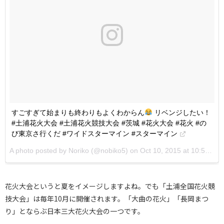
すごすぎて始まりも終わりもよくわからん
リベンジしたい！
#土浦花火大会 #土浦花火競技大会 #茨城 #花火大会 #花火 #の
び東京さ行くだ #ワイドスターマイン #スターマイン
A photo posted by Noriko (@nobiko5) on
Oct 10, 2015 at 10:50am PDT
花火大会というと夏をイメージしますよね。でも「土浦全国花火競
技大会」は毎年10月に開催されます。「大曲の花火」「長岡まつ
り」とならぶ日本三大花火大会の一つです。