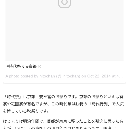
#時代祭り #京都
A photo posted by hitochan (@jjhitochan) on
Oct 22, 2014 at 4:06am PDT
「時代祭」は京都平安神宮のお祭りです。京都のお祭りといえば葵
祭や祇園祭が有名ですが、この時代祭は独特の「時代行列」で人気
を博している秋祭りです。
はじまりは明治年間で、首都が東京に移ったことを残念に思った有
志が、いにしえの京をしのぶ目的ではじめたそうです。明治、江