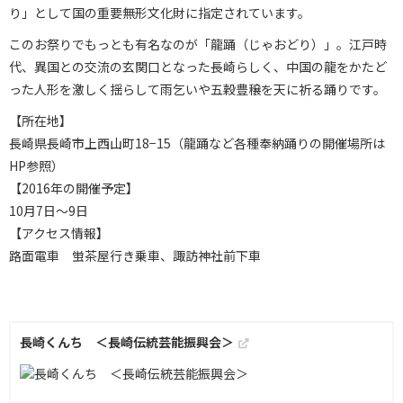
り」として国の重要無形文化財に指定されています。
このお祭りでもっとも有名なのが「龍踊（じゃおどり）」。江戸時
代、異国との交流の玄関口となった長崎らしく、中国の龍をかたど
った人形を激しく揺らして雨乞いや五穀豊穣を天に祈る踊りです。
【所在地】
長崎県長崎市上西山町18−15（龍踊など各種奉納踊りの開催場所は
HP参照）
【2016年の開催予定】
10月7日〜9日
【アクセス情報】
路面電車 蛍茶屋行き乗車、諏訪神社前下車
長崎くんち ＜長崎伝統芸能振興会＞