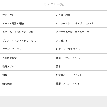
カテゴリ一覧
かず・かたち
ことば・絵本
アート・音楽・運動
インターナショナル・プリスクール
スクール・ならいごと・受験
パパママの学習・スキルアップ
プレス・イベント・新サービス
プレゼント
プログラミング・IT
地域・ライフスタイル
外国教育事情
季節・しぜん・くらし
教育メソッド
留学
知育
知育スポット・イベント
知育玩具
英語・アルファベット