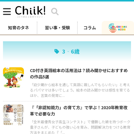
知育のタネ
習い事・受験
コラム
3‐6歳
CD付き英語絵本の活用法は？読み聞かせにおすすめ
の作品5選
「幼少期から絵本を通して英語に親しんでもらいたい」と考え
るパパママは多いでしょう。絵本の読み聞かせは感性を育てる
ほか、言葉の発育に...
『「非認知能力」の育て方』で学ぶ！2020年教育改
革で必要な力
「全米最優秀女子高生コンテスト」で優勝した娘を持つボーク
重子さんが、子どもの強い心を育み、問題解決力をつける教育
方法をまとめた『「...