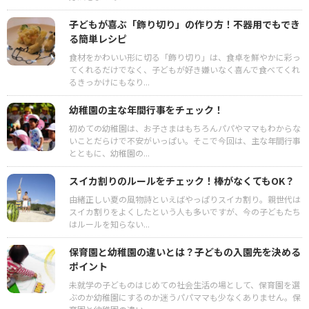
子どもが喜ぶ「飾り切り」の作り方！不器用でもでき
る簡単レシピ
食材をかわいい形に切る「飾り切り」は、食卓を鮮やかに彩っ
てくれるだけでなく、子どもが好き嫌いなく喜んで食べてくれ
るきっかけにもなり...
幼稚園の主な年間行事をチェック！
初めての幼稚園は、お子さまはもちろんパパやママもわからな
いことだらけで不安がいっぱい。そこで今回は、主な年間行事
とともに、幼稚園の...
スイカ割りのルールをチェック！棒がなくてもOK？
由緒正しい夏の風物詩といえばやっぱりスイカ割り。親世代は
スイカ割りをよくしたという人も多いですが、今の子どもたち
はルールを知らない...
保育園と幼稚園の違いとは？子どもの入園先を決める
ポイント
未就学の子どものはじめての社会生活の場として、保育園を選
ぶのか幼稚園にするのか迷うパパママも少なくありません。保