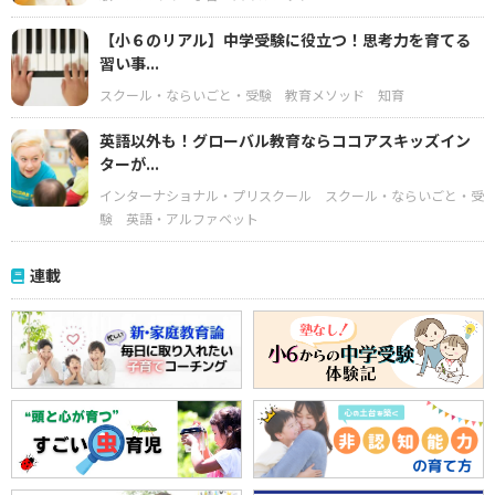
【小６のリアル】中学受験に役立つ！思考力を育てる
習い事...
スクール・ならいごと・受験
教育メソッド
知育
英語以外も！グローバル教育ならココアスキッズイン
ターが...
インターナショナル・プリスクール
スクール・ならいごと・受
験
英語・アルファベット
連載