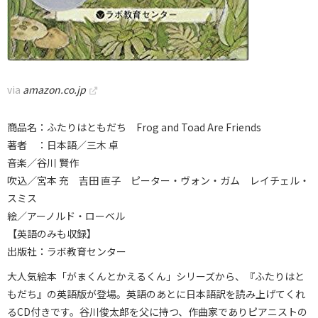
via
amazon.co.jp
商品名：ふたりはともだち Frog and Toad Are Friends
著者 ：日本語／三木 卓
音楽／谷川 賢作
吹込／宮本 充 吉田 直子 ピーター・ヴォン・ガム レイチェル・
スミス
絵／アーノルド・ローベル
【英語のみも収録】
出版社：ラボ教育センター
大人気絵本「がまくんとかえるくん」シリーズから、『ふたりはと
もだち』の英語版が登場。英語のあとに日本語訳を読み上げてくれ
るCD付きです。谷川俊太郎を父に持つ、作曲家でありピアニストの