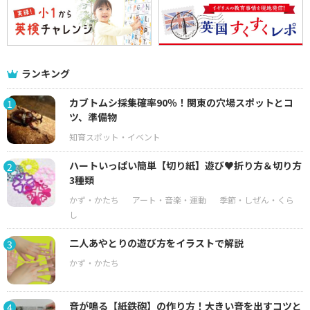
ランキング
カブトムシ採集確率90％！関東の穴場スポットとコ
1
ツ、準備物
ハートいっぱい簡単【切り紙】遊び♥折り方＆切り方
2
3種類
二人あやとりの遊び方をイラストで解説
3
音が鳴る【紙鉄砲】の作り方！大きい音を出すコツと
4