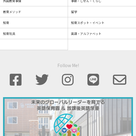
外国教育事情
季節・しぜん・くらし
教育メソッド
留学
知育
知育スポット・イベント
知育玩具
英語・アルファベット
Follow Me!