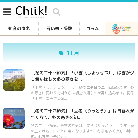
知育のタネ
習い事・受験
コラム
11月
【冬の二十四節気】「小雪（しょうせつ）」は雪が少
し舞いはじめ冬の寒さを...
「小雪（しょうせつ）」は、冬の二番目の二十四節気です。冬
の寒さに変わり北国からは初雪の知らせが舞い込みます。初冬
「小雪」に子供と楽...
【冬の二十四節気】「立冬（りっとう）」は日暮れが
早くなり、冬の寒さを初...
冬の二十四節気、最初の節気は「立冬（りっとう）」です。暦
の上では冬。日ごとに寒くなりますが、行事も多く楽しい時
期。七五三や子どもと...