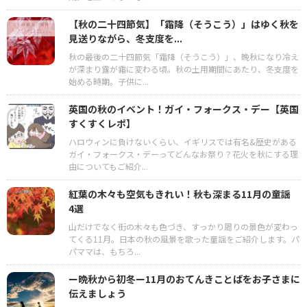
【秋の二十四節気】「霜降（そうこう）」はゆく秋を
見送りながら、冬支度を...
秋の最後の二十四節気「霜降（そうこう）」、晩秋になり冷え
が深まり露が霜に変わる頃。秋の土用期間にあたり、冬支度を
始める時期。子供に...
英国の秋のイベント！ガイ・フォークス・デー【英国
すくすくレポ】
ハロウィンに負けないくらい、イギリスでは有名&歴史がある
ガイ・フォークス・デーってどんなお祭り？花火を秋にする理
由についてもご紹介...
紅葉の木々も空気もきれい！秋も深まる11月の童謡
4選
山だけでなく街の木々も色づき、すっかり周りの景色が変わっ
てくる11月。日本の秋の風景を歌った童謡をご紹介します。パ
パママは、もちろ...
ー晩秋から初冬ー11月のおてんきことばをお子さまに
伝えましょう