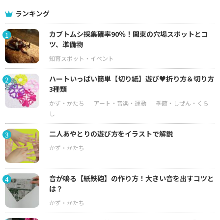
ランキング
カブトムシ採集確率90％！関東の穴場スポットとコ
1
ツ、準備物
ハートいっぱい簡単【切り紙】遊び♥折り方＆切り方
2
3種類
二人あやとりの遊び方をイラストで解説
3
音が鳴る【紙鉄砲】の作り方！大きい音を出すコツと
4
は？