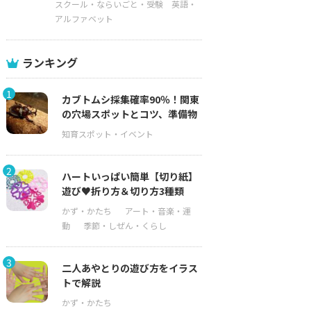
スクール・ならいごと・受験
英語・
アルファベット
ランキング
1
カブトムシ採集確率90％！関東
の穴場スポットとコツ、準備物
2
ハートいっぱい簡単【切り紙】
遊び♥折り方＆切り方3種類
3
二人あやとりの遊び方をイラス
トで解説