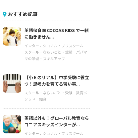
おすすめ記事
英語保育園 COCOAS KIDS で一緒
に働きません...
インターナショナル・プリスクール
スクール・ならいごと・受験
パパマ
マの学習・スキルアップ
【小６のリアル】中学受験に役立
つ！思考力を育てる習い事...
スクール・ならいごと・受験
教育メ
ソッド
知育
英語以外も！グローバル教育なら
ココアスキッズインターが...
インターナショナル・プリスクール