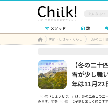
メソッド
数
Home
季節・しぜん・くらし
【冬の二十四

【冬の二十
雪が少し舞い
年は11月22
「小雪（しょうせつ）」は、冬の二番目の二
みます。初冬「小雪」に子供と楽しく過ごす