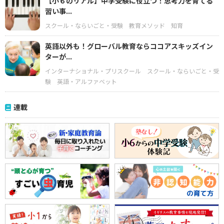
【小６のリアル】中学受験に役立つ！思考力を育てる
習い事...
スクール・ならいごと・受験
教育メソッド
知育
英語以外も！グローバル教育ならココアスキッズイン
ターが...
インターナショナル・プリスクール
スクール・ならいごと・受
験
英語・アルファベット
連載