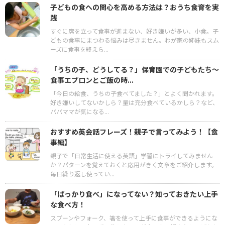
子どもの食への関心を高める方法は？おうち食育を実
践
すぐに席を立って食事が進まない、好き嫌いが多い、小食。子
どもの食事にまつわる悩みは尽きません。わが家の姉妹もスム
ーズに食事を終えら...
「うちの子、どうしてる？」保育園での子どもたち～
食事エプロンとご飯の時...
「今日の給食、うちの子食べてました？」とよく聞かれます。
好き嫌いしてないかしら？量は充分食べているかしら？など、
パパママが気になる...
おすすめ英会話フレーズ！親子で言ってみよう！【食
事編】
親子で「日常生活に使える英語」学習にトライしてみません
か？パターンを覚えておくと応用がきく文章をご紹介します。
毎日繰り返し使ってい...
「ばっかり食べ」になってない？知っておきたい上手
な食べ方！
スプーンやフォーク、箸を使って上手に食事ができるようにな