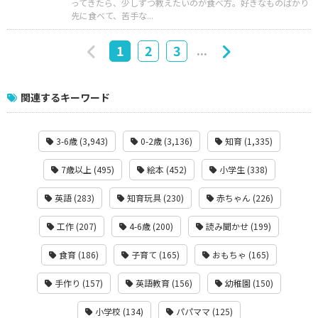
ってきたら、少しずつ教えたいのが食べ方。好きなものばかり
先に食べて、苦手な...
...
1
2
3
関連するキーワード
3-6歳 (3,943)
0-2歳 (3,136)
知育 (1,335)
7歳以上 (495)
絵本 (452)
小学生 (338)
英語 (283)
知育玩具 (230)
赤ちゃん (226)
工作 (207)
4-6歳 (200)
読み聞かせ (199)
食育 (186)
子育て (165)
おもちゃ (165)
手作り (157)
英語教育 (156)
幼稚園 (150)
小学校 (134)
パパママ (125)