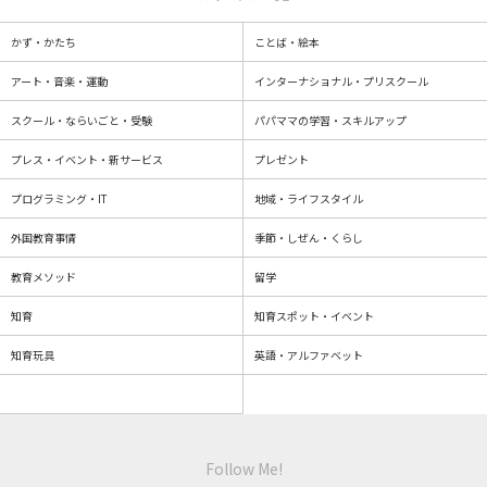
かず・かたち
ことば・絵本
アート・音楽・運動
インターナショナル・プリスクール
スクール・ならいごと・受験
パパママの学習・スキルアップ
プレス・イベント・新サービス
プレゼント
プログラミング・IT
地域・ライフスタイル
外国教育事情
季節・しぜん・くらし
教育メソッド
留学
知育
知育スポット・イベント
知育玩具
英語・アルファベット
Follow Me!