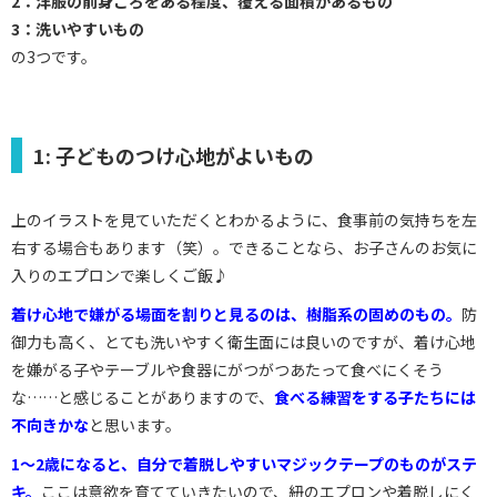
2：洋服の前身ごろをある程度、覆える面積があるもの
3：洗いやすいもの
の3つです。
1: 子どものつけ心地がよいもの
上のイラストを見ていただくとわかるように、食事前の気持ちを左
右する場合もあります（笑）。できることなら、お子さんのお気に
入りのエプロンで楽しくご飯♪
着け心地で嫌がる場面を割りと見るのは、樹脂系の固めのもの。
防
御力も高く、とても洗いやすく衛生面には良いのですが、着け心地
を嫌がる子やテーブルや食器にがつがつあたって食べにくそう
な……と感じることがありますので、
食べる練習をする子たちには
不向きかな
と思います。
1～2歳になると、自分で着脱しやすいマジックテープのものがステ
キ。
ここは意欲を育てていきたいので、紐のエプロンや着脱しにく