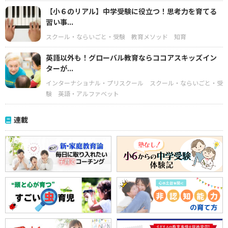
【小６のリアル】中学受験に役立つ！思考力を育てる
習い事...
スクール・ならいごと・受験
教育メソッド
知育
英語以外も！グローバル教育ならココアスキッズイン
ターが...
インターナショナル・プリスクール
スクール・ならいごと・受
験
英語・アルファベット
連載