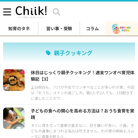
知育のタネ
習い事・受験
コラム
親子クッキング
休日はじっくり親子クッキング！週末ワンオペ育児体
験記【3】
土日祝日も、パパが不在でワンオペなことが多いわが家。今回
は「おうち」メインの過ごし方。親1人子2人でも、1日飽きず
に楽しむことがで...
子どもの食への関心を高める方法は？おうち食育を実
践
すぐに席を立って食事が進まない、好き嫌いが多い、小食。子
どもの食事にまつわる悩みは尽きません。わが家の姉妹もスム
ーズに食事を終えら...