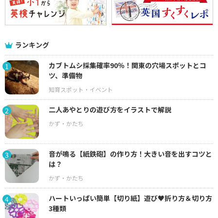
ランキング
カブトムシ採集確率90％！関東の穴場スポットとコ
1
ツ、準備物
二人あやとりの遊び方をイラストで解説
2
音が鳴る【紙鉄砲】の作り方！大きい音を出すコツと
3
は？
ハートいっぱい簡単【切り紙】遊び♥折り方＆切り方
4
3種類