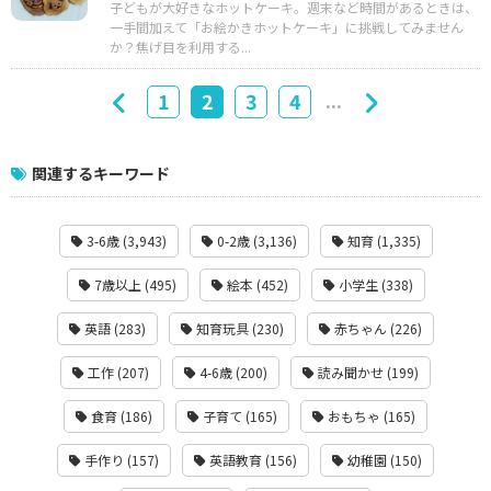
子どもが大好きなホットケーキ。週末など時間があるときは、
一手間加えて「お絵かきホットケーキ」に挑戦してみません
か？焦げ目を利用する...
...
1
2
3
4
関連するキーワード
3-6歳 (3,943)
0-2歳 (3,136)
知育 (1,335)
7歳以上 (495)
絵本 (452)
小学生 (338)
英語 (283)
知育玩具 (230)
赤ちゃん (226)
工作 (207)
4-6歳 (200)
読み聞かせ (199)
食育 (186)
子育て (165)
おもちゃ (165)
手作り (157)
英語教育 (156)
幼稚園 (150)