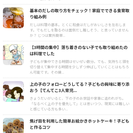
基本のだしの取り方をチェック！家庭でできる食育取
り組み例
だしは料理の基本。とくに和食はだしがおいしさを左右しま
す。でもだしを取るのは面倒だし難しそう、と思っていません
か？ じつは案外簡単...
【3時間の集中】落ち着きのない子でも取り組めたの
は料理でした
子どもが集中できる時間はせいぜい数分。でも、気持ちと頭を
切り替えて集中する時間を少しずつ伸ばしていくことはもちろ
ん可能です。その練...
上の子のフォローどうしてる？子どもの興味に寄り添
おう【てんてこ3人育児...
きょうだいがいると、下の子のお世話や家事に追われがち。
「なるべく上の子を優先して」とは思いつつ、現実には難しい
と感じている方も多い...
焦げ目を利用した簡単お絵かきホットケーキ！子ども
と作るコツ