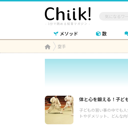
メソッド
数
Home
空手

体と心を鍛える！子ど
子どもの習い事の中でも人
トやデメリット、どんな内