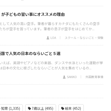
】が子どもの習い事にオススメの理由
として人気の高い空手。筆者が暮らすカナダにもたくさんの空手
ちが空手を習っています。筆者の息子が空手をはじめてか...
LOA
スクール・ならいごと・受験
英国で人気の日本のならいごと５選
いえば、英語やピアノなどの楽器、ダンスや水泳といった運動が挙
は日本の文化に根ざしたならいごとが人気を集めているの...
SAKIKO
外国教育事情
知育 (1,335)
7歳以上 (495)
絵本 (452)