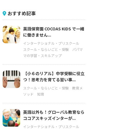
おすすめ記事
英語保育園 COCOAS KIDS で一緒
に働きません...
インターナショナル・プリスクール
スクール・ならいごと・受験
パパマ
マの学習・スキルアップ
【小６のリアル】中学受験に役立
つ！思考力を育てる習い事...
スクール・ならいごと・受験
教育メ
ソッド
知育
英語以外も！グローバル教育なら
ココアスキッズインターが...
インターナショナル・プリスクール