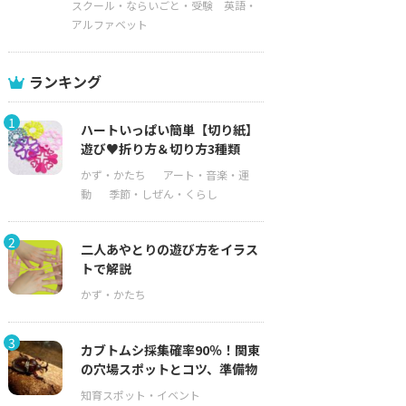
スクール・ならいごと・受験
英語・
アルファベット
ランキング
1
ハートいっぱい簡単【切り紙】
遊び♥折り方＆切り方3種類
2
二人あやとりの遊び方をイラス
トで解説
3
カブトムシ採集確率90％！関東
の穴場スポットとコツ、準備物