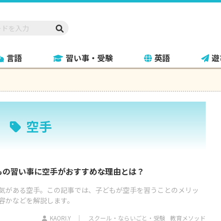
言語
習い事・受験
英語
遊
空手
もの習い事に空手がおすすめな理由とは？
気がある空手。この記事では、子どもが空手を習うことのメリッ
容かなどを解説します。
KAORI.Y
スクール・ならいごと・受験
教育メソッド