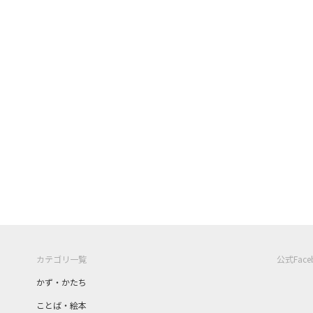
カテゴリ一覧
公式Fac
かず・かたち
ことば・絵本