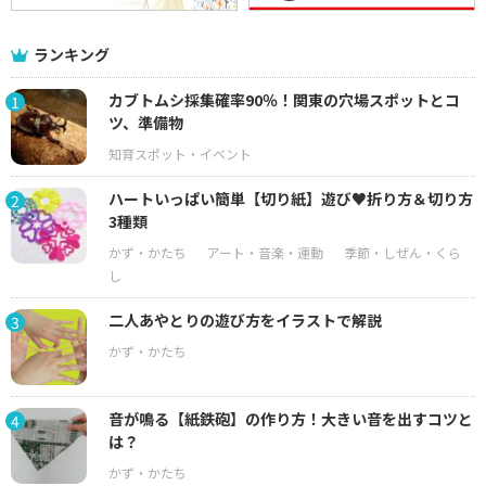
ランキング
カブトムシ採集確率90％！関東の穴場スポットとコ
1
ツ、準備物
ハートいっぱい簡単【切り紙】遊び♥折り方＆切り方
2
3種類
二人あやとりの遊び方をイラストで解説
3
音が鳴る【紙鉄砲】の作り方！大きい音を出すコツと
4
は？