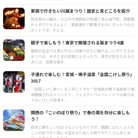
家族で行きたい川越まつり！歴史と見どころを紹介
埼玉県の川越は、小江戸の雰囲気が色濃く残る城下町。首都圏
からのアクセスもよく、家族連れで散策するのにぴったりのス
ポットです。そんな...
親子で楽しもう！東京で開催される菊まつり4選
普段の生活では見られない光景や文化に触れることができるお
まつりは、お子さまの知育にもぴったり。草花が好きなお子さ
まには、見事な菊を...
子連れで楽しむ！宮城・鳴子温泉「全国こけし祭り」
2017
「全国こけし祭り」をご存じですか？宮城県の鳴子温泉街で毎
年開催されるイベントで、フェスティバルパレードでは張りぼ
てのこけしが登場す...
関西の「こいのぼり祭り」で春の風を存分に楽しも
う！
自宅に飾るこいのぼりもいいものですが、関西にはたくさんの
こいのぼりが一斉に大空をはためくお祭りがたくさんありま