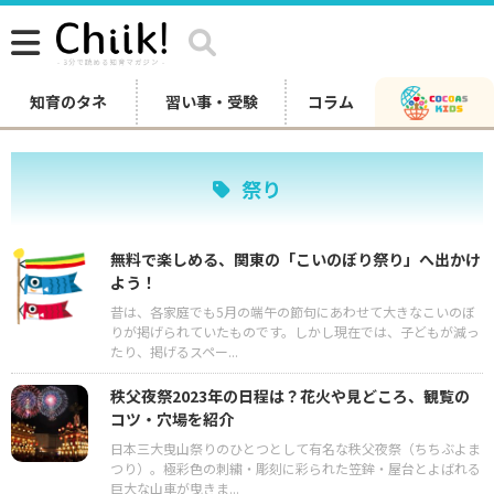
知育のタネ
習い事・受験
コラム
祭り
無料で楽しめる、関東の「こいのぼり祭り」へ出かけ
よう！
昔は、各家庭でも5月の端午の節句にあわせて大きなこいのぼ
りが掲げられていたものです。しかし現在では、子どもが減っ
たり、掲げるスペー...
秩父夜祭2023年の日程は？花火や見どころ、観覧の
コツ・穴場を紹介
日本三大曳山祭りのひとつとして有名な秩父夜祭（ちちぶよま
つり）。極彩色の刺繍・彫刻に彩られた笠鉾・屋台とよばれる
巨大な山車が曳きま...