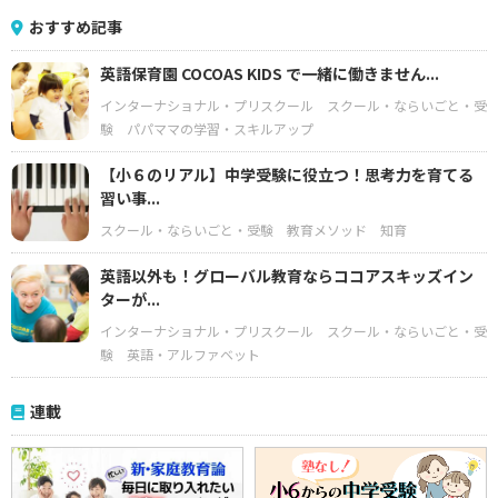
おすすめ記事
英語保育園 COCOAS KIDS で一緒に働きません...
インターナショナル・プリスクール
スクール・ならいごと・受
験
パパママの学習・スキルアップ
【小６のリアル】中学受験に役立つ！思考力を育てる
習い事...
スクール・ならいごと・受験
教育メソッド
知育
英語以外も！グローバル教育ならココアスキッズイン
ターが...
インターナショナル・プリスクール
スクール・ならいごと・受
験
英語・アルファベット
連載