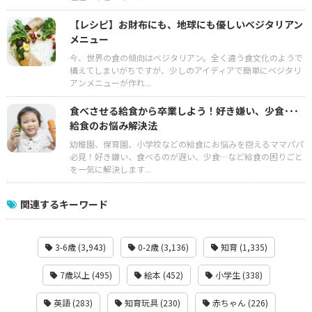
【レシピ】お財布にも、地球にも優しいベジタリアン
メニュー
今、世界の食の傾向はベジタリアン。全く違う食文化のようで
構えてしまいがちですが、少しのアイディアで簡単にベジタリ
アンメニューが作れ...
食べさせる給食から卒業しよう！好き嫌い、少食･･･
給食のお悩み解決法
幼稚園、保育園、小学校などの給食にお悩みを抱えるママパパ
必見！好き嫌い、食べるのが遅い、少食…など給食の困りごと
を一気に解決します...
関連するキーワード
3-6歳 (3,943)
0-2歳 (3,136)
知育 (1,335)
7歳以上 (495)
絵本 (452)
小学生 (338)
英語 (283)
知育玩具 (230)
赤ちゃん (226)