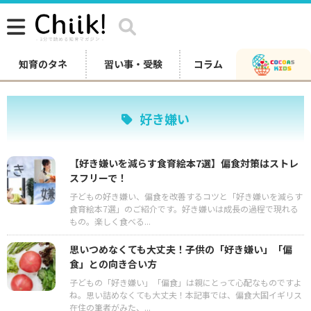
知育のタネ
習い事・受験
コラム
好き嫌い
【好き嫌いを減らす食育絵本7選】偏食対策はストレ
スフリーで！
子どもの好き嫌い、偏食を改善するコツと「好き嫌いを減らす
食育絵本7選」のご紹介です。好き嫌いは成長の過程で現れる
もの。楽しく食べる...
思いつめなくても大丈夫！子供の「好き嫌い」「偏
食」との向き合い方
子どもの「好き嫌い」「偏食」は親にとって心配なものですよ
ね。思い詰めなくても大丈夫！本記事では、偏食大国イギリス
在住の筆者がみた、...