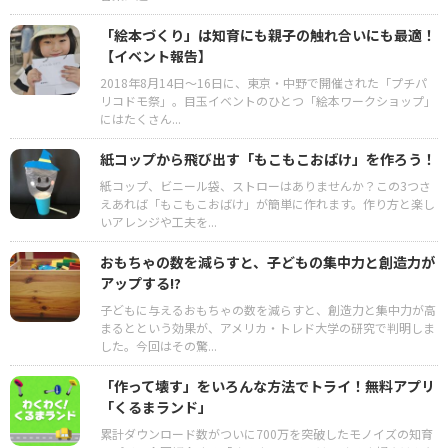
「絵本づくり」は知育にも親子の触れ合いにも最適！
【イベント報告】
2018年8月14日～16日に、東京・中野で開催された「プチパ
リコドモ祭」。目玉イベントのひとつ「絵本ワークショップ」
にはたくさん...
紙コップから飛び出す「もこもこおばけ」を作ろう！
紙コップ、ビニール袋、ストローはありませんか？この3つさ
えあれば「もこもこおばけ」が簡単に作れます。作り方と楽し
いアレンジや工夫を...
おもちゃの数を減らすと、子どもの集中力と創造力が
アップする!?
子どもに与えるおもちゃの数を減らすと、創造力と集中力が高
まるとという効果が、アメリカ・トレド大学の研究で判明しま
した。今回はその驚...
「作って壊す」をいろんな方法でトライ！無料アプリ
「くるまランド」
累計ダウンロード数がついに700万を突破したモノイズの知育