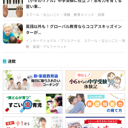
【小６のリアル】中学受験に役立つ！思考力を育てる
習い事...
スクール・ならいごと・受験
教育メソッド
知育
英語以外も！グローバル教育ならココアスキッズイン
ターが...
インターナショナル・プリスクール
スクール・ならいごと・受
験
英語・アルファベット
連載