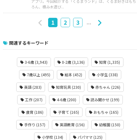
アプリ。今回紹介する「くるまランド」は、くるま好きはもち
ろん、積み木遊び...
...
1
2
3
関連するキーワード
3-6歳 (3,943)
0-2歳 (3,136)
知育 (1,335)
7歳以上 (495)
絵本 (452)
小学生 (338)
英語 (283)
知育玩具 (230)
赤ちゃん (226)
工作 (207)
4-6歳 (200)
読み聞かせ (199)
食育 (186)
子育て (165)
おもちゃ (165)
手作り (157)
英語教育 (156)
幼稚園 (150)
小学校 (134)
パパママ (125)