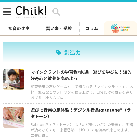
知育のタネ
習い事・受験
コラム
創造力
マインクラフトの学習教材6選：遊びを学びに！知的
好奇心と教養を高めよう
知育効果の高いゲームとして知られる「マインクラフト」。木
材、鉱石などのブロックを積み上げて、自分だけの世界を造り
あげる「壮大なブロ...
遊びで音楽の原体験！デジタル音具Ratatone®（ラ
タトーン）
Ratatone®（ラタトーン） は「ただ楽しいだけの楽器」。楽譜
が読めなくても、楽器経験0（ゼロ）でも演奏が楽しめます。
音楽に遊...