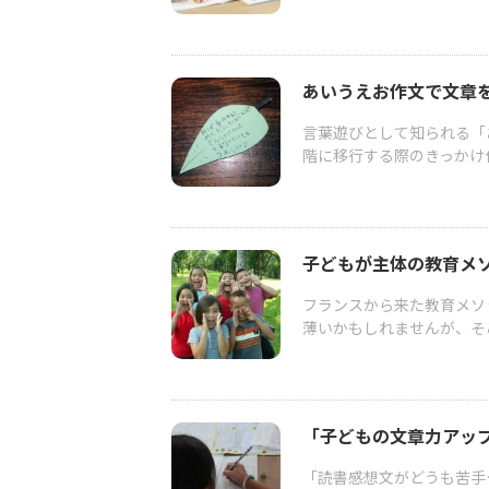
あいうえお作文で文章
言葉遊びとして知られる「
階に移行する際のきっかけ
子どもが主体の教育メ
フランスから来た教育メソ
薄いかもしれませんが、そ
「子どもの文章力アッ
「読書感想文がどうも苦手