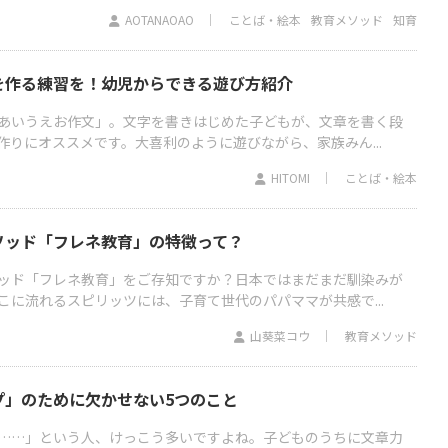
AOTANAOAO
ことば・絵本
教育メソッド
知育
を作る練習を！幼児からできる遊び方紹介
あいうえお作文」。文字を書きはじめた子どもが、文章を書く段
作りにオススメです。大喜利のように遊びながら、家族みん...
HITOMI
ことば・絵本
ソッド「フレネ教育」の特徴って？
ッド「フレネ教育」をご存知ですか？日本ではまだまだ馴染みが
こに流れるスピリッツには、子育て世代のパパママが共感で...
山葵菜コウ
教育メソッド
プ」のために欠かせない5つのこと
……」という人、けっこう多いですよね。子どものうちに文章力