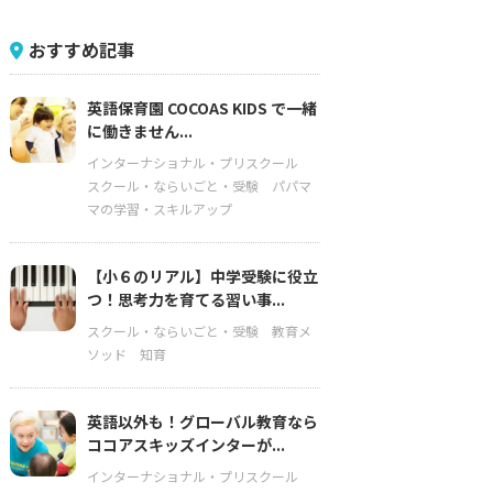
おすすめ記事
英語保育園 COCOAS KIDS で一緒
に働きません...
インターナショナル・プリスクール
スクール・ならいごと・受験
パパマ
マの学習・スキルアップ
【小６のリアル】中学受験に役立
つ！思考力を育てる習い事...
スクール・ならいごと・受験
教育メ
ソッド
知育
英語以外も！グローバル教育なら
ココアスキッズインターが...
インターナショナル・プリスクール