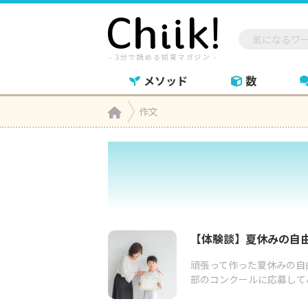
メソッド
数
Home
作文

【体験談】夏休みの自
頑張って作った夏休みの自
部のコンクールに応募して