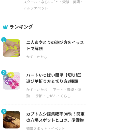
スクール・ならいごと・受験
英語・
アルファベット
ランキング
1
二人あやとりの遊び方をイラス
トで解説
2
ハートいっぱい簡単【切り紙】
遊び♥折り方＆切り方3種類
3
カブトムシ採集確率90％！関東
の穴場スポットとコツ、準備物