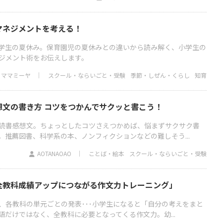
マネジメントを考える！
学生の夏休み。保育園児の夏休みとの違いから読み解く、小学生の
ジメント術をお伝えします。
ママミーヤ
スクール・ならいごと・受験
季節・しぜん・くらし
知育
想文の書き方 コツをつかんでサクッと書こう！
読書感想文。ちょっとしたコツさえつかめば、悩まずサクサク書
。推薦図書、科学系の本、ノンフィクションなどの難しそう...
AOTANAOAO
ことば・絵本
スクール・ならいごと・受験
全教科成績アップにつながる作文力トレーニング」
、各教科の単元ごとの発表･･･小学生になると「自分の考えをまと
だけではなく、全教科に必要となってくる作文力。幼...