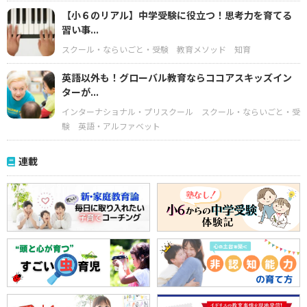
【小６のリアル】中学受験に役立つ！思考力を育てる
習い事...
スクール・ならいごと・受験
教育メソッド
知育
英語以外も！グローバル教育ならココアスキッズイン
ターが...
インターナショナル・プリスクール
スクール・ならいごと・受
験
英語・アルファベット
連載