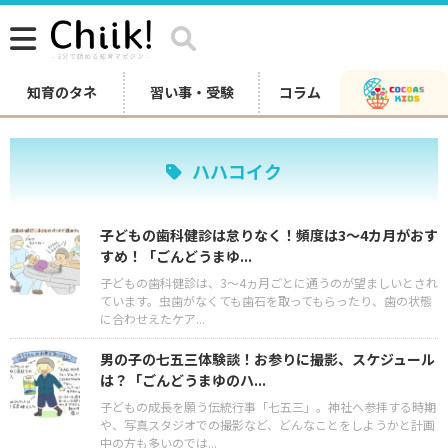
知育のタネ
習い事・受験
コラム
ハハコイク
子どもの歯科健診は怠りなく！頻度は3～4カ月がおす
すめ！「ごんどうまゆ...
子どもの歯科健診は、3～4ヵ月ごとに通うのが望ましいとされ
ています。虫歯がなくても歯石を取ってもらったり、歯の状態
に合わせえたケア...
男の子の七五三体験談！お参りに撮影、スケジュール
は？「ごんどうまゆのハ...
子どもの成長を願う伝統行事「七五三」。神社へ参拝する時期
や、写真スタジオでの撮影など、どんなことをしようかと計画
中の方も多いのでは...