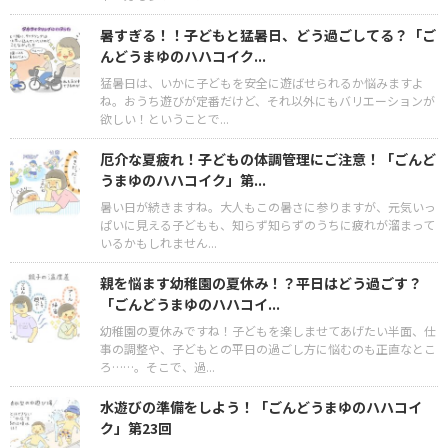
暑すぎる！！子どもと猛暑日、どう過ごしてる？「ご
んどうまゆのハハコイク...
猛暑日は、いかに子どもを安全に遊ばせられるか悩みますよ
ね。おうち遊びが定番だけど、それ以外にもバリエーションが
欲しい！ということで...
厄介な夏疲れ！子どもの体調管理にご注意！「ごんど
うまゆのハハコイク」第...
暑い日が続きますね。大人もこの暑さに参りますが、元気いっ
ぱいに見える子どもも、知らず知らずのうちに疲れが溜まって
いるかもしれません...
親を悩ます幼稚園の夏休み！？平日はどう過ごす？
「ごんどうまゆのハハコイ...
幼稚園の夏休みですね！子どもを楽しませてあげたい半面、仕
事の調整や、子どもとの平日の過ごし方に悩むのも正直なとこ
ろ……。そこで、過...
水遊びの準備をしよう！「ごんどうまゆのハハコイ
ク」第23回