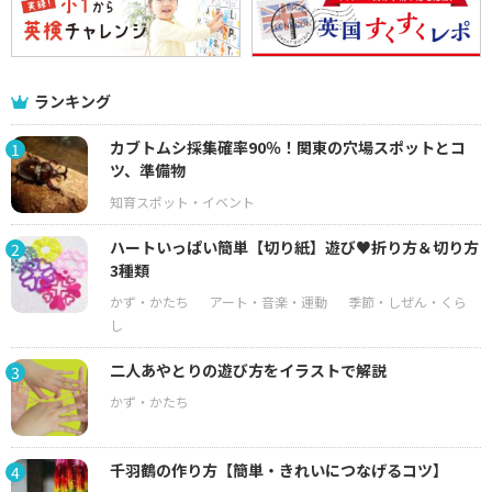
ランキング
カブトムシ採集確率90％！関東の穴場スポットとコ
1
ツ、準備物
ハートいっぱい簡単【切り紙】遊び♥折り方＆切り方
2
3種類
二人あやとりの遊び方をイラストで解説
3
千羽鶴の作り方【簡単・きれいにつなげるコツ】
4