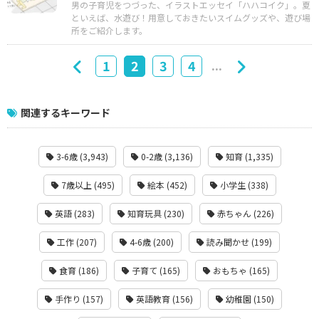
男の子育児をつづった、イラストエッセイ「ハハコイク」。夏
といえば、水遊び！用意しておきたいスイムグッズや、遊び場
所をご紹介します。
...
1
2
3
4
関連するキーワード
3-6歳 (3,943)
0-2歳 (3,136)
知育 (1,335)
7歳以上 (495)
絵本 (452)
小学生 (338)
英語 (283)
知育玩具 (230)
赤ちゃん (226)
工作 (207)
4-6歳 (200)
読み聞かせ (199)
食育 (186)
子育て (165)
おもちゃ (165)
手作り (157)
英語教育 (156)
幼稚園 (150)