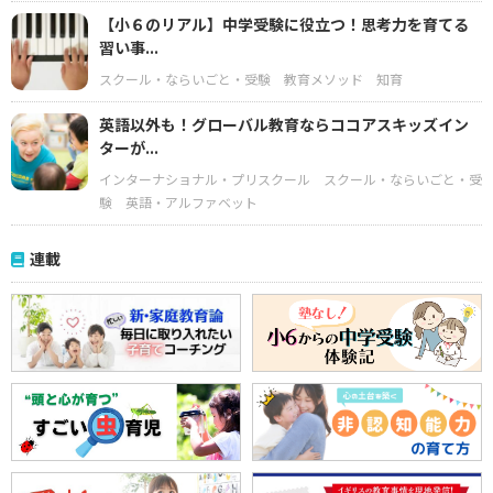
【小６のリアル】中学受験に役立つ！思考力を育てる
習い事...
スクール・ならいごと・受験
教育メソッド
知育
英語以外も！グローバル教育ならココアスキッズイン
ターが...
インターナショナル・プリスクール
スクール・ならいごと・受
験
英語・アルファベット
連載