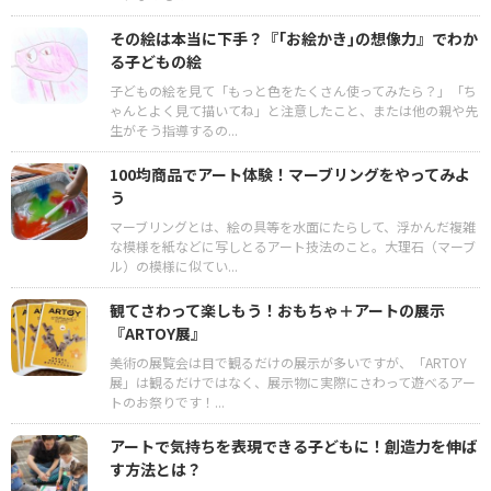
その絵は本当に下手？『｢お絵かき｣の想像力』でわか
る子どもの絵
子どもの絵を見て「もっと色をたくさん使ってみたら？」「ち
ゃんとよく見て描いてね」と注意したこと、または他の親や先
生がそう指導するの...
100均商品でアート体験！マーブリングをやってみよ
う
マーブリングとは、絵の具等を水面にたらして、浮かんだ複雑
な模様を紙などに写しとるアート技法のこと。大理石（マーブ
ル）の模様に似てい...
観てさわって楽しもう！おもちゃ＋アートの展示
『ARTOY展』
美術の展覧会は目で観るだけの展示が多いですが、「ARTOY
展」は観るだけではなく、展示物に実際にさわって遊べるアー
トのお祭りです！...
アートで気持ちを表現できる子どもに！創造力を伸ば
す方法とは？