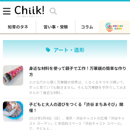
知育のタネ
習い事・受験
コラム
アート・造形
身近な材料を使って親子で工作！万華鏡の簡単な作り
方
小さな穴から覗く万華鏡の世界は、くるくるキラキラ輝いて、
ずっと見ていても飽きません。そんな万華鏡を手作りしてみま
せんか？身近な材料...
子どもと大人の遊びをつくる「渋谷 まちあそび」開
催！
2018年3月4日（日）、東京・渋谷キャストの広場「渋谷キャ
スト ガーデン」と多目的スペース「渋谷キャスト スペース」
で、子どもと...