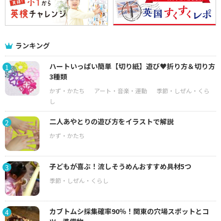
ランキング
ハートいっぱい簡単【切り紙】遊び♥折り方＆切り方
1
3種類
二人あやとりの遊び方をイラストで解説
2
子どもが喜ぶ！流しそうめんおすすめ具材5つ
3
カブトムシ採集確率90％！関東の穴場スポットとコ
4