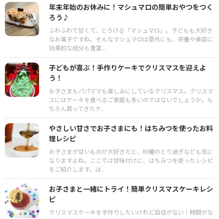
年末年始のお休みに！マシュマロの簡単おやつをつく
ろう♪
ふわふわで甘くて、とろける「マシュマロ」。子どもも大好き
なお菓子ですね。そんなマシュマロは意外にも、栄養や美容に
効果的な成分も豊富...
子どもが喜ぶ！手作りケーキでクリスマスを迎えよ
う！
お子さまもパパママも楽しみにしているクリスマス。クリスマ
スにはケーキを食べるご家庭も多いのではないでしょうか。も
ちろん買ってきたケ...
やさしい甘さでお子さまにも！はちみつを使ったお料
理レシピ
お子さまが甘いものが大好きだと、砂糖のとり過ぎなども気に
なりますよね。ここでは甘味付けに、はちみつを使ったレシピ
をご紹介します。は...
お子さまと一緒にトライ！簡単クリスマスケーキレシ
ピ
クリスマスケーキを手作りしたいけれど自信がない！時間がな