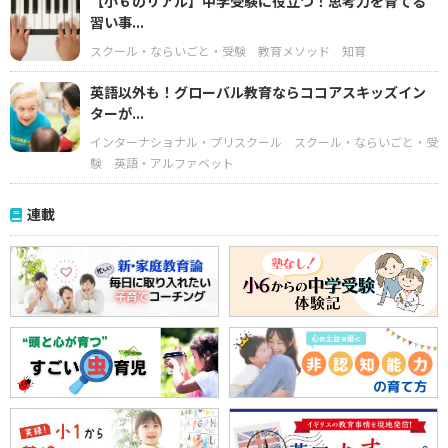
【小６のリアル】中学受験に役立つ！思考力を育てる
習い事...
スクール・ならいごと・受験
教育メソッド
知育
英語以外も！グローバル教育ならココアスキッズイン
ターが...
インターナショナル・プリスクール
スクール・ならいごと・受
験
英語・アルファベット
連載