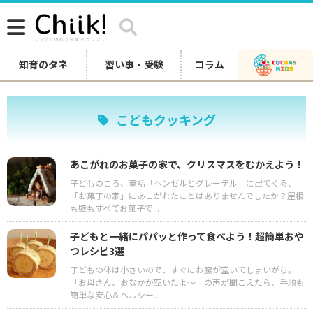
知育のタネ
習い事・受験
コラム
こどもクッキング
あこがれのお菓子の家で、クリスマスをむかえよう！
子どものころ、童話「ヘンゼルとグレーテル」に出てくる、
「お菓子の家」にあこがれたことはありませんでしたか？屋根
も壁もすべてお菓子で...
子どもと一緒にパパッと作って食べよう！超簡単おや
つレシピ3選
子どもの体は小さいので、すぐにお腹が空いてしまいがち。
「お母さん、おなかが空いたよ～」の声が聞こえたら、手順も
簡単な安心＆ヘルシー...