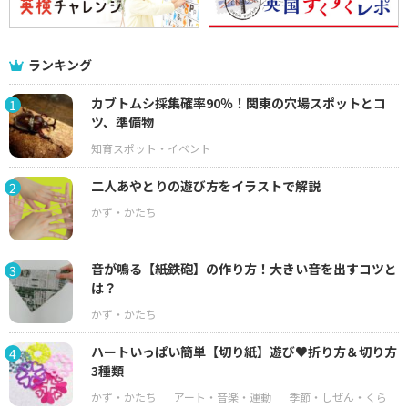
ランキング
カブトムシ採集確率90％！関東の穴場スポットとコ
1
ツ、準備物
二人あやとりの遊び方をイラストで解説
2
音が鳴る【紙鉄砲】の作り方！大きい音を出すコツと
3
は？
ハートいっぱい簡単【切り紙】遊び♥折り方＆切り方
4
3種類