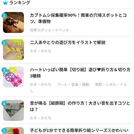
ランキング
カブトムシ採集確率90％！関東の穴場スポットとコ
1
ツ、準備物
二人あやとりの遊び方をイラストで解説
2
ハートいっぱい簡単【切り紙】遊び♥折り方＆切り方
3
3種類
音が鳴る【紙鉄砲】の作り方！大きい音を出すコツと
4
は？
子どもが1分でできる簡単折り紙シリーズ②かわいい
5