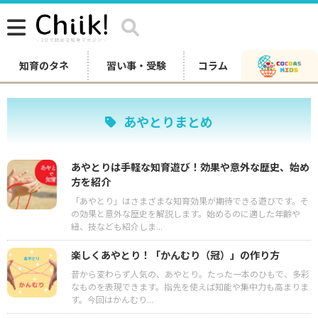
知育のタネ
習い事・受験
コラム
あやとりまとめ
あやとりは手軽な知育遊び！効果や意外な歴史、始め
方を紹介
「あやとり」はさまざまな知育効果が期待できる遊びです。そ
の効果と意外な歴史を解説します。始めるのに適した年齢や
紐、技なども紹介しま...
楽しくあやとり！「かんむり（冠）」の作り方
昔から変わらず人気の、あやとり。たった一本のひもで、多彩
なものを表現できます。指先を使えば知能や集中力も高まりま
す。今回はかんむり...