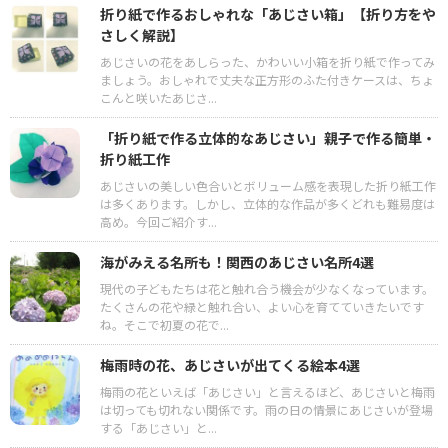
折り紙で作るおしゃれな「あじさい箱」【折り方をや
さしく解説】
あじさいの花をあしらった、かわいい小箱を折り紙で作ってみ
ましょう。おしゃれで丈夫な正方形のふた付きケースは、ちょ
こんと咲いたあじさ...
「折り紙で作る立体的なあじさい」親子で作る簡単・
折り紙工作
あじさいの美しい色合いとボリューム感を表現した折り紙工作
は多くあります。しかし、立体的な作品が多くどれも難易度は
高め。今回ご紹介す...
海がみえる名所も！関西のあじさい名所4選
現代の子どもたちは花と触れ合う機会が少なくなっています。
たくさんの花や緑と触れ合い、よい心を育てていきたいです
ね。そこで初夏の花で...
梅雨時の花、あじさいが出てくる絵本4選
梅雨の花といえば「あじさい」と言えるほど、あじさいと梅雨
は切っても切れない関係です。雨の日の情景にあじさいが登場
する「あじさい」と...