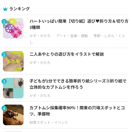
ランキング
ハートいっぱい簡単【切り紙】遊び♥折り方＆切り方
1
3種類
二人あやとりの遊び方をイラストで解説
2
子どもが1分でできる簡単折り紙シリーズ③折り紙で
3
立体的なカブトムシを作ろう
カブトムシ採集確率90％！関東の穴場スポットとコ
4
ツ、準備物