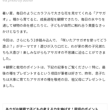
暑い夏、毎日のようにカラフルで大きな花を見せてくれる「アサガ
オ」。種から育てると、成長過程を観察できたり、毎日の水やりを
通して植物の命を感じたりと、子どもが自然に触れ合う貴重なきっ
かけとなります。
今回は、さらにもう1歩踏み込んで、「咲いたアサガオを使ってどう
遊ぶ？」がテーマです！遊びが入り口だと、わが家の男の子兄弟た
ちも大喜び！楽しみながらもアサガオの不思議に迫ることができま
した。
＊観察と栽培のポイントは、下記の記事をご覧ください！特に、最
後の種をプレゼントするという項目が筆者は好きで、昨年、息子た
ちは大事に育てたアサガオの種を敬老の日、祖父母にプレゼントし
ました。
あさがお観察で子どもの考える力を伸ばす！栽培のポイント