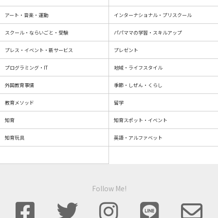
アート・音楽・運動
インターナショナル・プリスクール
スクール・ならいごと・受験
パパママの学習・スキルアップ
プレス・イベント・新サービス
プレゼント
プログラミング・IT
地域・ライフスタイル
外国教育事情
季節・しぜん・くらし
教育メソッド
留学
知育
知育スポット・イベント
知育玩具
英語・アルファベット
Follow Me!