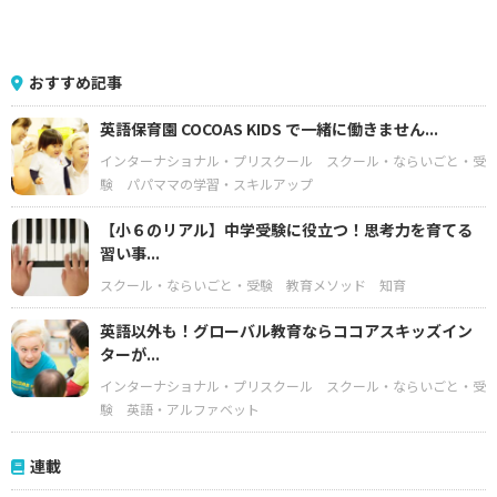
おすすめ記事
英語保育園 COCOAS KIDS で一緒に働きません...
インターナショナル・プリスクール
スクール・ならいごと・受
験
パパママの学習・スキルアップ
【小６のリアル】中学受験に役立つ！思考力を育てる
習い事...
スクール・ならいごと・受験
教育メソッド
知育
英語以外も！グローバル教育ならココアスキッズイン
ターが...
インターナショナル・プリスクール
スクール・ならいごと・受
験
英語・アルファベット
連載