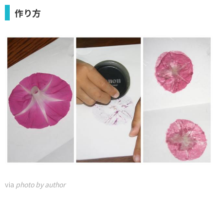
作り方
via
photo by author