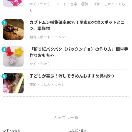
カブトムシ採集確率90％！関東の穴場スポットとコ
3
ツ、準備物
「折り紙パクパク（パックンチョ）の作り方」簡単手
4
作りおもちゃ
子どもが喜ぶ！流しそうめんおすすめ具材5つ
5
カテゴリ一覧
かず・かたち
ことば・絵本