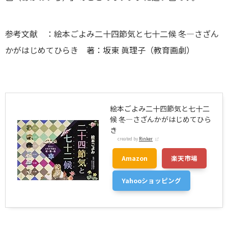
参考文献 ：絵本ごよみ二十四節気と七十二候 冬―さざん
かがはじめてひらき 著：坂東 眞理子（教育画劇）
絵本ごよみ二十四節気と七十二
候 冬―さざんかがはじめてひら
き
created by
Rinker
Amazon
楽天市場
Yahooショッピング