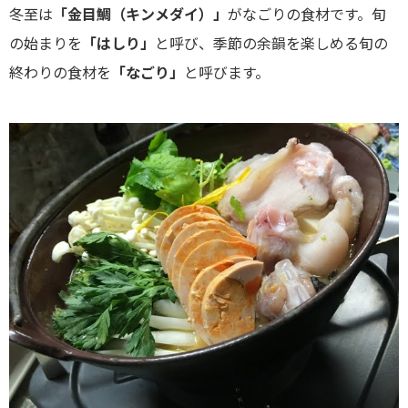
冬至は
「金目鯛（キンメダイ）」
がなごりの食材です。旬
の始まりを
「はしり」
と呼び、季節の余韻を楽しめる旬の
終わりの食材を
「なごり」
と呼びます。