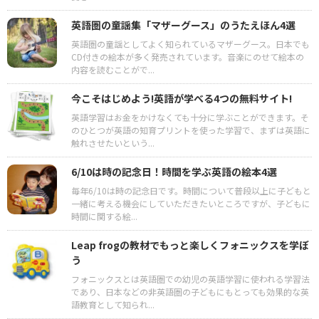
英語圏の童謡集「マザーグース」のうたえほん4選
英語圏の童謡としてよく知られているマザーグース。日本でも
CD付きの絵本が多く発売されています。音楽にのせて絵本の
内容を読むことがで...
今こそはじめよう!英語が学べる4つの無料サイト!
英語学習はお金をかけなくても十分に学ぶことができます。そ
のひとつが英語の知育プリントを使った学習で、まずは英語に
触れさせたいという...
6/10は時の記念日！時間を学ぶ英語の絵本4選
毎年6/10は時の記念日です。時間について普段以上に子どもと
一緒に考える機会にしていただきたいところですが、子どもに
時間に関する絵...
Leap frogの教材でもっと楽しくフォニックスを学ぼ
う
フォニックスとは英語圏での幼児の英語学習に使われる学習法
であり、日本などの非英語圏の子どもにもとっても効果的な英
語教育として知られ...