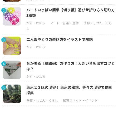
ハートいっぱい簡単【切り紙】遊び♥折り方＆切り方
2
3種類
二人あやとりの遊び方をイラストで解説
3
音が鳴る【紙鉄砲】の作り方！大きい音を出すコツと
4
は？
東京２３区の渓谷！ 東京の秘境、等々力渓谷で昆虫
5
採集