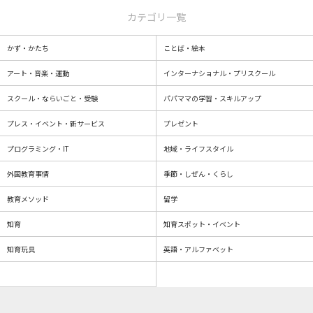
カテゴリ一覧
かず・かたち
ことば・絵本
アート・音楽・運動
インターナショナル・プリスクール
スクール・ならいごと・受験
パパママの学習・スキルアップ
プレス・イベント・新サービス
プレゼント
プログラミング・IT
地域・ライフスタイル
外国教育事情
季節・しぜん・くらし
教育メソッド
留学
知育
知育スポット・イベント
知育玩具
英語・アルファベット